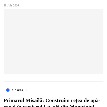
28 July 2026
din oras
Primarul Misăilă: Construim rețea de apă-
canal în cartierul Livadă din Municipiul