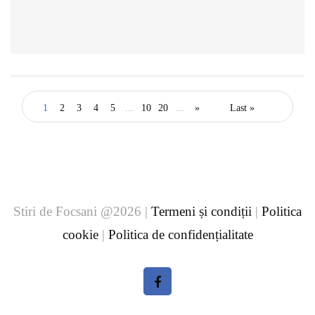
1
2
3
4
5
...
10
20
...
»
Last »
Stiri de Focsani @2026 |
Termeni și condiții
|
Politica
cookie
|
Politica de confidențialitate