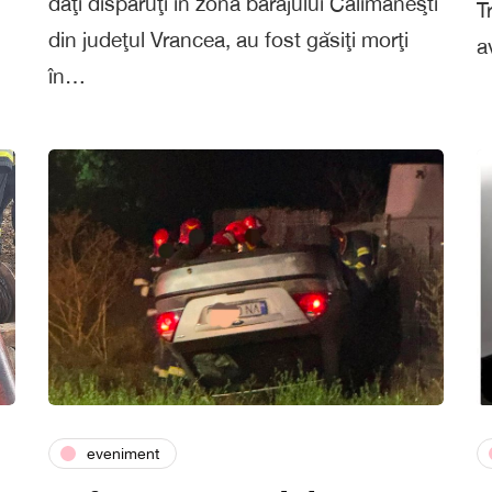
daţi dispăruţi în zona barajului Călimăneşti
T
din judeţul Vrancea, au fost găsiţi morţi
a
în…
eveniment