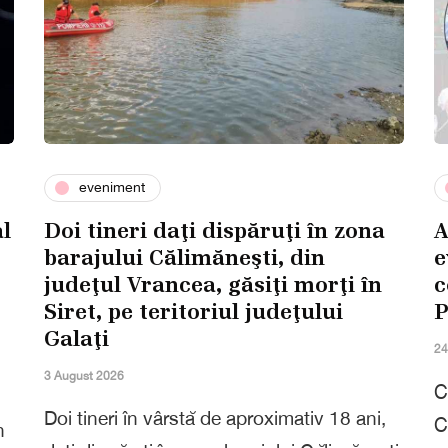
eveniment
al
Doi tineri daţi dispăruţi în zona
A
barajului Călimăneşti, din
e
judeţul Vrancea, găsiţi morţi în
c
Siret, pe teritoriul judeţului
P
Galaţi
24
3 August 2026
C
Doi tineri în vârstă de aproximativ 18 ani,
C
n