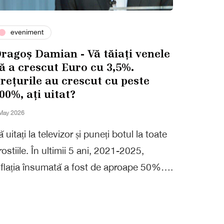
eveniment
ragoș Damian - Vă tăiați venele
ă a crescut Euro cu 3,5%.
rețurile au crescut cu peste
00%, ați uitat?
May 2026
ă uitați la televizor și puneți botul la toate
rostiile. În ultimii 5 ani, 2021-2025,
nflația însumată a fost de aproape 50%….