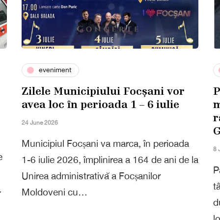
eveniment
Zilele Municipiului Focșani vor
P
avea loc în perioada 1 – 6 iulie
m
r
24 June 2026
G
Municipiul Focșani va marca, în perioada
8 
e
1-6 iulie 2026, împlinirea a 164 de ani de la
P
Unirea administrativă a Focșanilor
t
…
Moldoveni cu…
d
l