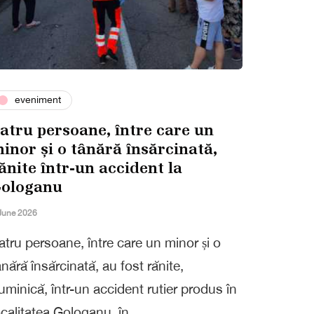
eveniment
atru persoane, între care un
inor și o tânără însărcinată,
ănite într-un accident la
ologanu
June 2026
atru persoane, între care un minor și o
ânără însărcinată, au fost rănite,
uminică, într-un accident rutier produs în
ocalitatea Gologanu, în…