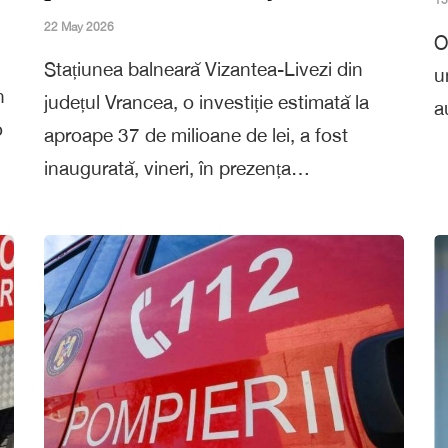
15
22 May 2026
O
Stațiunea balneară Vizantea-Livezi din
u
n
județul Vrancea, o investiție estimată la
a
o
aproape 37 de milioane de lei, a fost
inaugurată, vineri, în prezența…