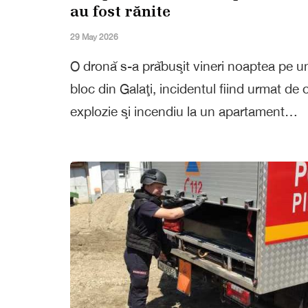
au fost rănite
29 May 2026
O dronă s-a prăbuşit vineri noaptea pe u
bloc din Galaţi, incidentul fiind urmat de 
explozie şi incendiu la un apartament…