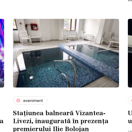
eveniment
Stațiunea balneară Vizantea-
U
la
Livezi, inaugurată în prezența
u
premierului Ilie Bolojan