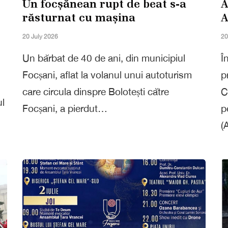
Un focșănean rupt de beat s-a
A
răsturnat cu mașina
A
20 July 2026
20
Un bărbat de 40 de ani, din municipiul
Î
Focșani, aflat la volanul unui autoturism
p
care circula dinspre Bolotești către
C
ul
Focșani, a pierdut…
p
(