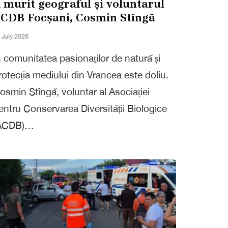
 murit geograful și voluntarul
CDB Focșani, Cosmin Stîngă
 July 2026
n comunitatea pasionaților de natură și
rotecția mediului din Vrancea este doliu.
osmin Stîngă, voluntar al Asociației
entru Conservarea Diversității Biologice
ACDB)…