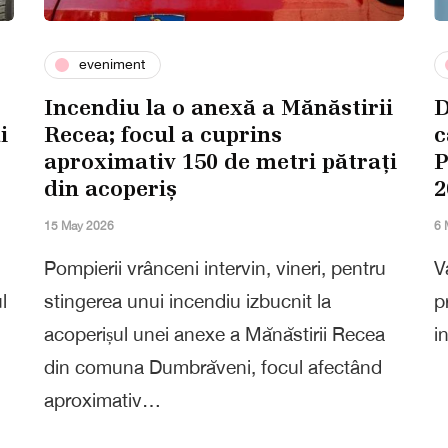
eveniment
Incendiu la o anexă a Mănăstirii
D
i
Recea; focul a cuprins
c
aproximativ 150 de metri pătrați
P
din acoperiș
2
15 May 2026
6 
Pompierii vrânceni intervin, vineri, pentru
V
l
stingerea unui incendiu izbucnit la
p
acoperișul unei anexe a Mănăstirii Recea
i
din comuna Dumbrăveni, focul afectând
aproximativ…