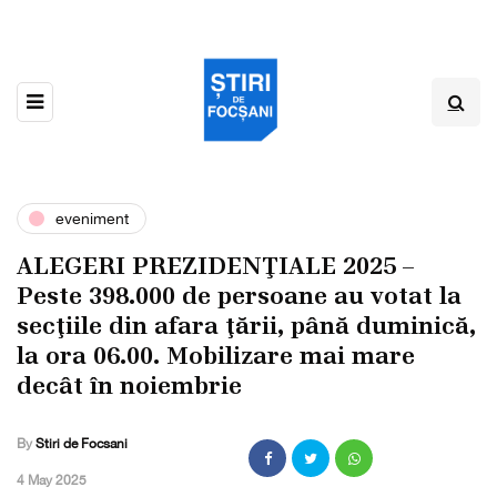
eveniment
ALEGERI PREZIDENŢIALE 2025 –
Peste 398.000 de persoane au votat la
secţiile din afara ţării, până duminică,
la ora 06.00. Mobilizare mai mare
decât în noiembrie
By
Stiri de Focsani
,
4 May 2025