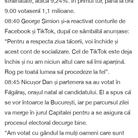
străinătate, adică 9,24%. În primul tur, până la ora
9.00 votaseră 1,1 milioane.
08:40 George Simion și-a reactivat conturile de
Facebook și TikTok, după ce sâmbătă anunțase:
“Pentru a respecta ziua tăcerii, voi închide și
acest cont de socializare. Cel de TikTok este deja
închis și nu am niciun altul care să îmi aparțină.
Rog pe toată lumea să procedeze la fel”.
08:45 Nicușor Dan și partenera sa au votat în
Făgăraș, orașul natal al candidatului. El a spus că
se vor întoarce la București, iar pe parcursul zilei
va merge în jurul Capitalei pentru a se asigura că
procesul electoral decurge bine.
“Am votat cu gândul la mulți oameni care sunt