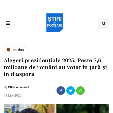
politica
Alegeri prezidențiale 2025: Peste 7,6
milioane de români au votat în țară și
în diaspora
By
Stiri de Focsani
,
18 May 2025