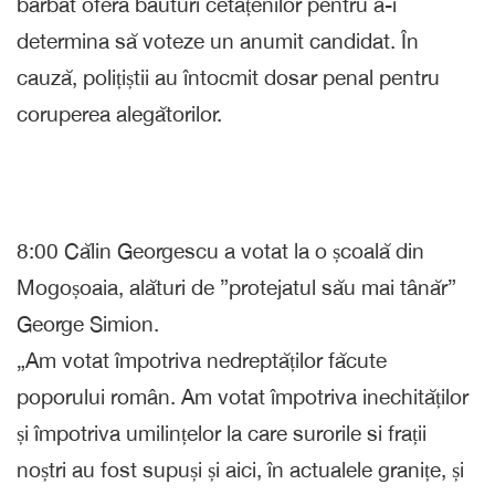
bărbat oferă băuturi cetățenilor pentru a-i
determina să voteze un anumit candidat. În
cauză, polițiștii au întocmit dosar penal pentru
coruperea alegătorilor.
8:00 Călin Georgescu a votat la o școală din
Mogoșoaia, alături de ”protejatul său mai tânăr”
George Simion.
„Am votat împotriva nedreptăților făcute
poporului român. Am votat împotriva inechităților
și împotriva umilințelor la care surorile si frații
noștri au fost supuși și aici, în actualele granițe, și