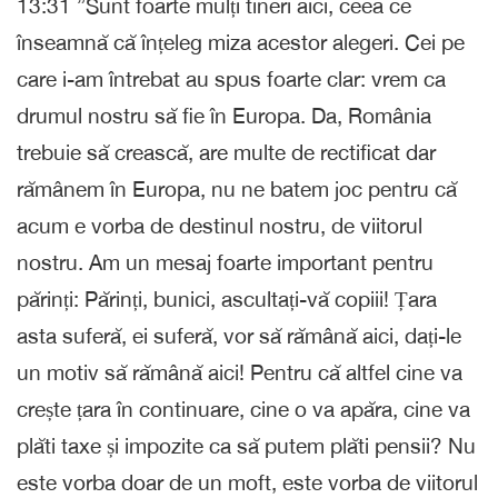
13:31 ”Sunt foarte mulți tineri aici, ceea ce
înseamnă că înțeleg miza acestor alegeri. Cei pe
care i-am întrebat au spus foarte clar: vrem ca
drumul nostru să fie în Europa. Da, România
trebuie să crească, are multe de rectificat dar
rămânem în Europa, nu ne batem joc pentru că
acum e vorba de destinul nostru, de viitorul
nostru. Am un mesaj foarte important pentru
părinți: Părinți, bunici, ascultați-vă copiii! Țara
asta suferă, ei suferă, vor să rămână aici, dați-le
un motiv să rămână aici! Pentru că altfel cine va
crește țara în continuare, cine o va apăra, cine va
plăti taxe și impozite ca să putem plăti pensii? Nu
este vorba doar de un moft, este vorba de viitorul