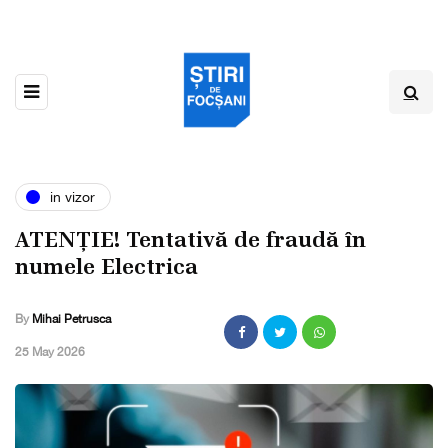
in vizor
ATENȚIE! Tentativă de fraudă în
numele Electrica
By
Mihai Petrusca
,
25 May 2026