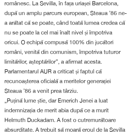
românesc. La Sevilla, în fața uriașei Barcelona,
după un amplu parcurs european, Steaua ’86 ne-
a arătat că se poate, când toată lumea credea că
nu se poate la cel mai înalt nivel și împotriva
oricui. O echipă compusă 100% din jucători
români, venită din comunism, împotriva tuturor
limitărilor, așteptărilor”, a afirmat acesta.
Parlamentarul AUR a criticat și faptul că
recunoașterea oficială a meritelor generației
Steaua ’86 a venit prea târziu.
„Puțină lume știe, dar Emerich Jenei a luat
indemnizația de merit abia după ce a murit
Helmuth Duckadam. A fost o cutremurătoare
absurditate. A trebuit să moară eroul de la Sevilla