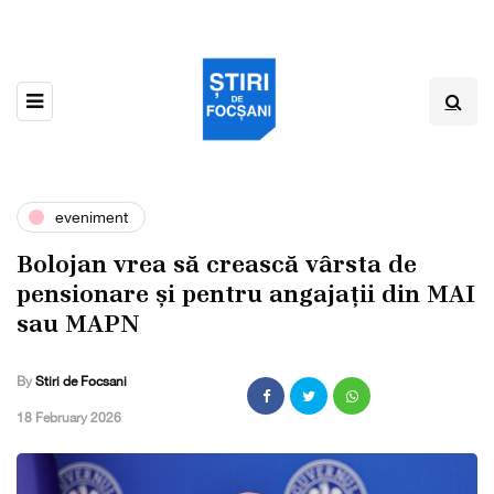
eveniment
Bolojan vrea să crească vârsta de
pensionare și pentru angajații din MAI
sau MAPN
By
Stiri de Focsani
,
18 February 2026