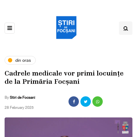
din oras
Cadrele medicale vor primi locuințe
de la Primăria Focșani
By
Stiri de Focsani
,
28 February 2025