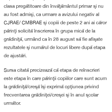
clasa pregătitoare din învăţământul primar şi nu
au fost admişi, ca urmare a avizului negativ al
CJRAE/ CMBRAE şi copiii de peste 2 ani ai căror
părinţi solicită înscrierea în grupa mică de la
grădiniţă, urmând ca în 28 august să fie afişate
rezultatele şi numărul de locuri libere după etapa
de ajustări.
Sursa citată precizează că etapa de reînscrieri
este etapa în care părinţii copiilor care sunt acum
la grădiniţă/creşă îşi exprimă opţiunea privind
frecventarea grădiniţei/creşei şi în anul şcolar
următor.