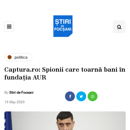
politica
Captura.ro: Spionii care toarnă bani în
fundația AUR
By
Stiri de Focsani
,
15 May 2025