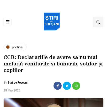
politica
CCR: Declarațiile de avere să nu mai
includă veniturile și bunurile soților și
copiilor
By
Stiri de Focsani
,
29 May 2025