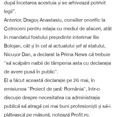
după încetarea acestuia și se arhivează potrivit
legii”.
Anterior, Dragoș Anastasiu, consilier onorific la
Cotroceni pentru relația cu mediul de afaceri, atât
în mandatul fostului președinte interimar Ilie
Bolojan, cât și în cel al actualului șef al statului,
Nicușor Dan, a declarat la Prima News că trebuie
″să scăpăm naibii de tâmpenia asta cu declarația
de avere pusă în public″.
El a făcut această declarație pe 26 mai, în
emisiunea ″Proiect de țară: România″, într-o
discuție despre necesitatea ca administrația
publică să atragă cei mai buni profesioniști și să-i
plătească pe măsură, notează Profit.ro.