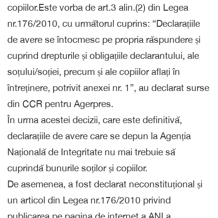
copiilor.Este vorba de art.3 alin.(2) din Legea
nr.176/2010, cu următorul cuprins: “Declarațiile
de avere se întocmesc pe propria răspundere și
cuprind drepturile și obligațiile declarantului, ale
soțului/soției, precum și ale copiilor aflați în
întreținere, potrivit anexei nr. 1”, au declarat surse
din CCR pentru Agerpres.
În urma acestei decizii, care este definitivă,
declarațiile de avere care se depun la Agenția
Națională de Integritate nu mai trebuie să
cuprindă bunurile soților și copiilor.
De asemenea, a fost declarat neconstituțional și
un articol din Legea nr.176/2010 privind
publicarea pe pagina de internet a ANI a