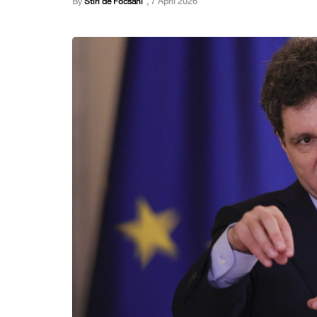
By
Stiri de Focsani
,
7 April 2026