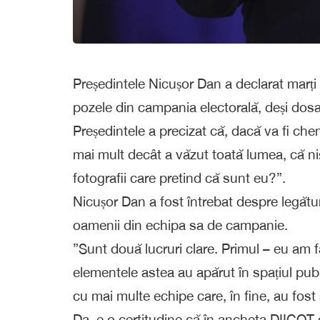
Președintele Nicușor Dan a declarat marți 
pozele din campania electorală, deși dosar
Președintele a precizat că, dacă va fi che
mai mult decât a văzut toată lumea, că ni
fotografii care pretind că sunt eu?”.
Nicușor Dan a fost întrebat despre legătura 
oamenii din echipa sa de campanie.
”Sunt două lucruri clare. Primul – eu am
elementele astea au apărut în spațiul publ
cu mai multe echipe care, în fine, au fost
Da, e o certitudine că în ancheta DIICOT 