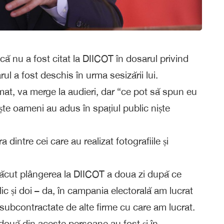
că nu a fost citat la DIICOT în dosarul privind
ul a fost deschis în urma sesizării lui.
mat, va merge la audieri, dar “ce pot să spun eu
ște oameni au adus în spațiul public niște
dintre cei care au realizat fotografiile și
 făcut plângerea la DIICOT a doua zi după ce
ic și doi – da, în campania electorală am lucrat
 subcontractate de alte firme cu care am lucrat.
două din aceste persoane au fost și în