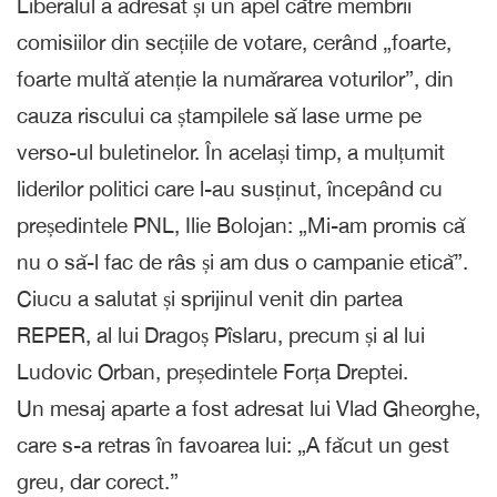
Liberalul a adresat și un apel către membrii
comisiilor din secțiile de votare, cerând „foarte,
foarte multă atenție la numărarea voturilor”, din
cauza riscului ca ștampilele să lase urme pe
verso-ul buletinelor. În același timp, a mulțumit
liderilor politici care l-au susținut, începând cu
președintele PNL, Ilie Bolojan: „Mi-am promis că
nu o să-l fac de râs și am dus o campanie etică”.
Ciucu a salutat și sprijinul venit din partea
REPER, al lui Dragoș Pîslaru, precum și al lui
Ludovic Orban, președintele Forța Dreptei.
Un mesaj aparte a fost adresat lui Vlad Gheorghe,
care s-a retras în favoarea lui: „A făcut un gest
greu, dar corect.”