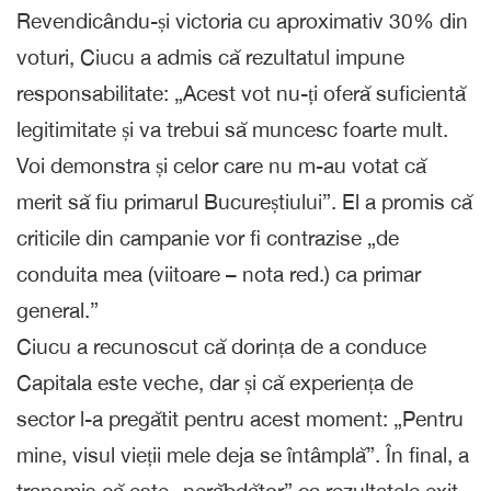
Revendicându-și victoria cu aproximativ 30% din
voturi, Ciucu a admis că rezultatul impune
responsabilitate: „Acest vot nu-ți oferă suficientă
legitimitate și va trebui să muncesc foarte mult.
Voi demonstra și celor care nu m-au votat că
merit să fiu primarul Bucureștiului”. El a promis că
criticile din campanie vor fi contrazise „de
conduita mea (viitoare – nota red.) ca primar
general.”
Ciucu a recunoscut că dorința de a conduce
Capitala este veche, dar și că experiența de
sector l-a pregătit pentru acest moment: „Pentru
mine, visul vieții mele deja se întâmplă”. În final, a
transmis că este „nerăbdător” ca rezultatele exit-