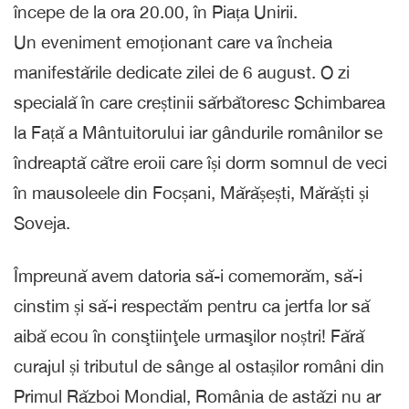
începe de la ora 20.00, în Piața Unirii.
Un eveniment emoționant care va încheia
manifestările dedicate zilei de 6 august. O zi
specială în care creștinii sărbătoresc Schimbarea
la Față a Mântuitorului iar gândurile românilor se
îndreaptă către eroii care își dorm somnul de veci
în mausoleele din Focșani, Mărășești, Mărăști și
Soveja.
Împreună avem datoria să-i comemorăm, să-i
cinstim și să-i respectăm pentru ca jertfa lor să
aibă ecou în conştiinţele urmaşilor noștri! Fără
curajul și tributul de sânge al ostașilor români din
Primul Război Mondial, România de astăzi nu ar