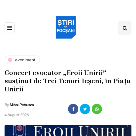
eveniment
Concert evocator „Eroii Unirii”
susținut de Trei Tenori Ieșeni, în Piața
Unirii
By
Mihai Petrusca
,
4 August 2025