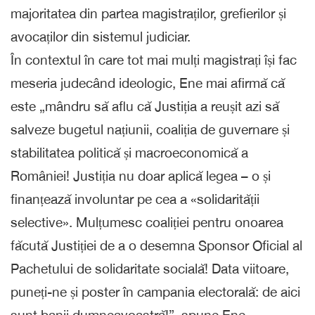
majoritatea din partea magistraților, grefierilor și
avocaților din sistemul judiciar.
În contextul în care tot mai mulți magistrați își fac
meseria judecând ideologic, Ene mai afirmă că
este „mândru să aflu că Justiția a reușit azi să
salveze bugetul națiunii, coaliția de guvernare și
stabilitatea politică și macroeconomică a
României! Justiția nu doar aplică legea – o și
finanțează involuntar pe cea a «solidarității
selective». Mulțumesc coaliției pentru onoarea
făcută Justiției de a o desemna Sponsor Oficial al
Pachetului de solidaritate socială! Data viitoare,
puneți-ne și poster în campania electorală: de aici