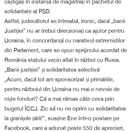
câștigați în instanță de magistrați în pachetul de
solidaritate al PSD.
Astfel, judecătorul se întreabă, ironic, dacă „banii
Justiției” nu ar trebui direcționați ca ajutor pentru
Ucraina, în concordanță cu narativul extremiștilor
din Parlament, care se opun sprijinului acordat de
România statului vecin aflat în război cu Rusia.
„Banii justiției” și solidaritatea selectivă
„Acum, dacă tot am sponsorizat și primăriile,
pentru războiul din Ucraina nu mai e nevoie de
niște fonduri? Că a mai rămas câte ceva prin
bugetul ÎCCJ. Zic să nu ne oprim cu solidaritatea
la granițele țării!”, susține Ene într-o postare pe
Facebook, care a adunat peste 550 de aprecieri,