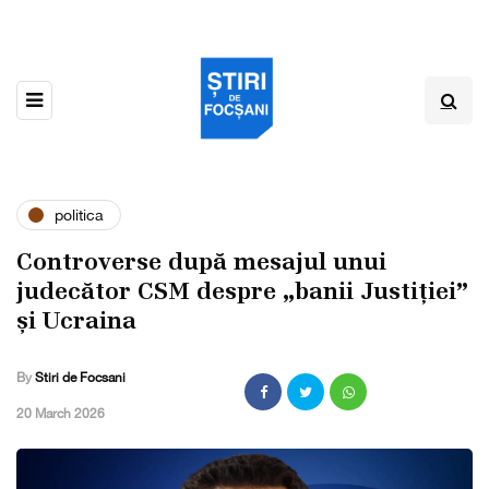
politica
Controverse după mesajul unui
judecător CSM despre „banii Justiției”
și Ucraina
By
Stiri de Focsani
,
20 March 2026