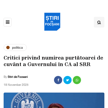
politica
Critici privind numirea purtătoarei de
cuvânt a Guvernului în CA al SRR
By
Stiri de Focsani
,
18 November 2025