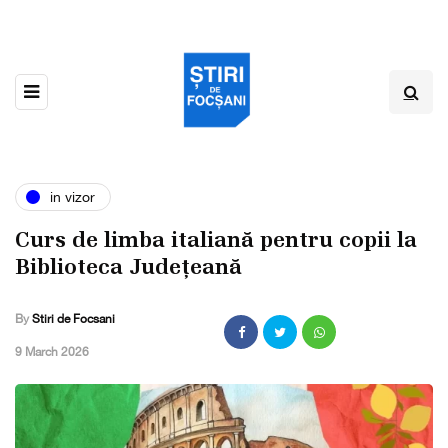
in vizor
Curs de limba italiană pentru copii la
Biblioteca Județeană
By
Stiri de Focsani
,
9 March 2026