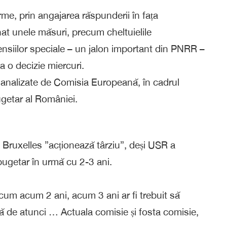
e, prin angajarea răspunderii în fața
nat unele măsuri, precum cheltuielile
pensiilor speciale – un jalon important din PNRR –
a o decizie miercuri.
 analizate de Comisia Europeană, în cadrul
bugetar al României.
 Bruxelles ”acționează târziu”, deși USR a
bugetar în urmă cu 2-3 ani.
acum acum 2 ani, acum 3 ani ar fi trebuit să
că de atunci … Actuala comisie și fosta comisie,