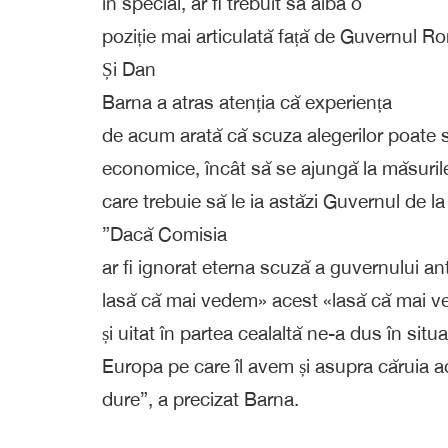
în special, ar fi trebuit să aibă o
poziție mai articulată față de Guvernul R
Și Dan
Barna a atras atenția că experiența
de acum arată că scuza alegerilor poate s
economice, încât să se ajungă la măsuril
care trebuie să le ia astăzi Guvernul de la
”Dacă Comisia
ar fi ignorat eterna scuză a guvernului an
lasă că mai vedem» acest «lasă că mai ve
și uitat în partea cealaltă ne-a dus în situ
Europa pe care îl avem și asupra căruia a
dure”, a precizat Barna.