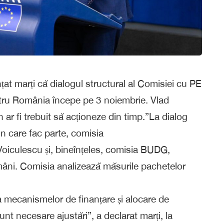
t marți că dialogul structural al Comisiei cu PE
entru România începe pe 3 noiembrie. Vlad
r fi trebuit să acționeze din timp.”La dialog
in care fac parte, comisia
oiculescu și, bineînțeles, comisia BUDG,
âni. Comisia analizează măsurile pachetelor
 mecanismelor de finanțare și alocare de
t necesare ajustări”, a declarat marți, la