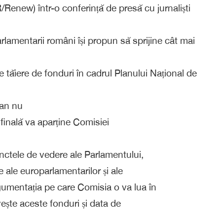
enew) într-o conferință de presă cu jurnaliști
arlamentarii români își propun să sprijine cât mai
 tăiere de fonduri în cadrul Planului Național de
ean nu
 finală va aparține Comisiei
unctele de vedere ale Parlamentului,
ale europarlamentarilor și ale
gumentația pe care Comisia o va lua în
vește aceste fonduri și data de