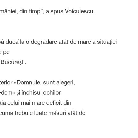
omâniei, din timp”, a spus Voiculescu.
ă ducă la o degradare atât de mare a situației
e pe
 București.
terior «Domnule, sunt alegeri,
dem» și închisul ochilor
ația celui mai mare deficit din
cuma trebuie luate măsuri atât de