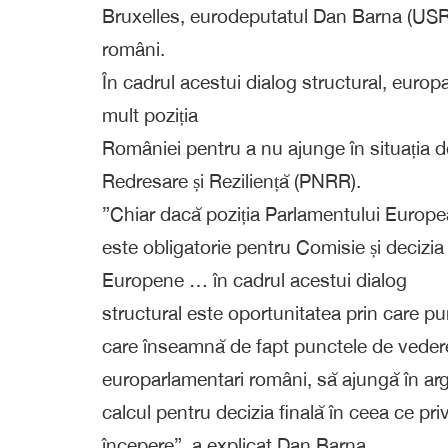
Bruxelles, eurodeputatul Dan Barna (USR/R
români.
În cadrul acestui dialog structural, europ
mult poziția
României pentru a nu ajunge în situația de
Redresare și Reziliență (PNRR).
”Chiar dacă poziția Parlamentului Europ
este obligatorie pentru Comisie și decizia
Europene … în cadrul acestui dialog
structural este oportunitatea prin care p
care înseamnă de fapt punctele de vedere 
europarlamentari români, să ajungă în ar
calcul pentru decizia finală în ceea ce pri
începere”, a explicat Dan Barna.