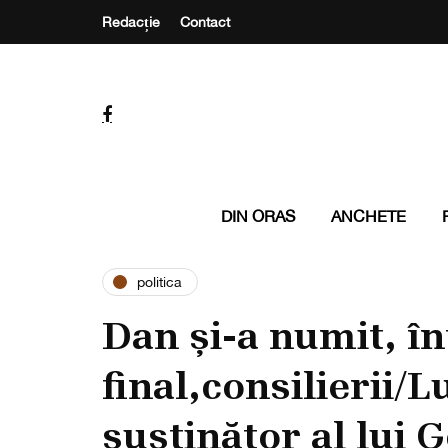
Redacție
Contact
DIN ORAS
ANCHETE
politica
Dan și-a numit, î
final,consilierii/
susținător al lui