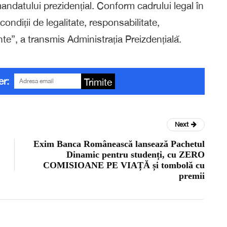
e mandatului prezidențial. Conform cadrului legal în
n condiții de legalitate, responsabilitate,
inte”, a transmis Administrația Preizdențială.
er:
Trimite
Next
Exim Banca Românească lansează Pachetul
Dinamic pentru studenți, cu ZERO
COMISIOANE PE VIAȚĂ și tombolă cu
premii