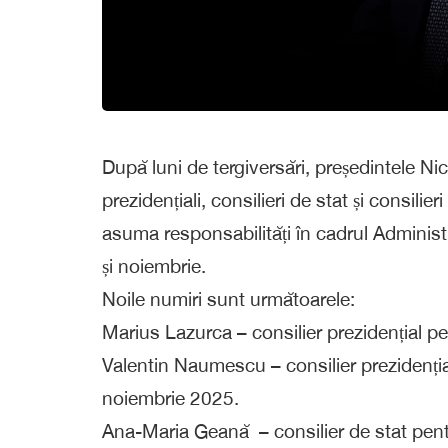
După luni de tergiversări, președintele Nicu
prezidențiali, consilieri de stat și consilieri
asuma responsabilități în cadrul Administ
și noiembrie.
Noile numiri sunt următoarele:
Marius Lazurca – consilier prezidențial p
Valentin Naumescu – consilier prezidenți
noiembrie 2025.
Ana-Maria Geană – consilier de stat pent