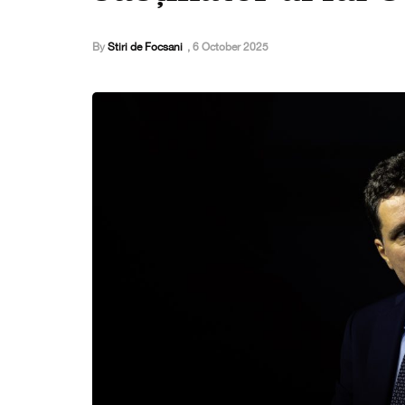
By
Stiri de Focsani
,
6 October 2025