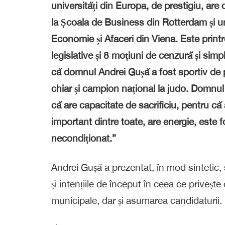
universități din Europa, de prestigiu, are
la Școala de Business din Rotterdam și u
Economie și Afaceri din Viena. Este printre
legislative și 8 moțiuni de cenzură și sim
că domnul Andrei Gușă a fost sportiv de p
chiar și campion național la judo.
Domnul 
că are capacitate de sacrificiu, pentru că a
important dintre toate, are energie, este f
necondiționat.”
Andrei Gușă a prezentat, în mod sintetic, s
și
intențiile de început în ceea ce privește
municipale,
dar și asumarea candidaturii.