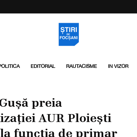
POLITICA
EDITORIAL
RAUTACISME
IN VIZOR
Gușă preia
zației AUR Ploiești
l la funcția de primar