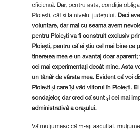
eficiență. Dar, pentru asta, condiția obliga
Ploiești, cât și la nivelul județului.
Deci ave
voluntare, dar mai cu seama avem nevoie
pentru Ploiești va fi construit exclusiv pri
Ploiești, pentru că ei știu cel mai bine ce 
tinerețea mea e un avantaj doar aparent;
cei mai experimentați decât mine. Asta vo
un tânăr de vârsta mea. Evident că voi dis
Ploiești și care își văd viitorul în Ploiești
sondajelor, dar cred că sunt și cei mai imp
administrativă a orașului.
Vă mulțumesc că m-ați ascultat, mulțumes