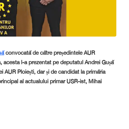
să
convocată de către președintele AUR
, a
cesta l-a prezentat pe deputatul Andrei Gușă
ei AUR Ploiești,
dar și de candidat la primăria
incipal al actualului primar USR-ist,
Mihai