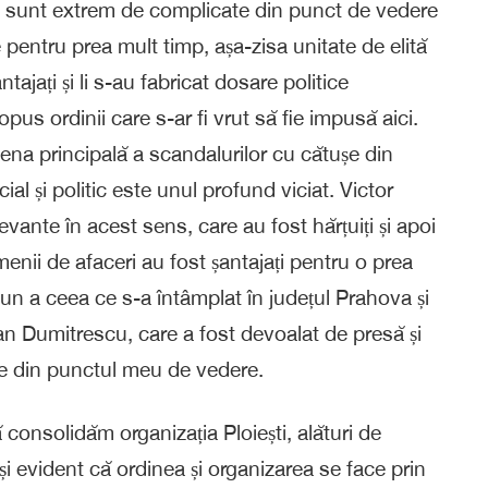
rile sunt extrem de complicate din punct de vedere
e pentru prea mult timp, așa-zisa unitate de elită
ajați și li s-au fabricat dosare politice
pus ordinii care s-ar fi vrut să fie impusă aici.
scena principală a scandalurilor cu cătușe din
l și politic este unul profund viciat. Victor
vante în acest sens, care au fost hărțuiți și apoi
menii de afaceri au fost șantajați pentru o prea
n a ceea ce s-a întâmplat în județul Prahova și
lian Dumitrescu, care a fost devoalat de presă și
te din punctul meu de vedere.
consolidăm organizația Ploiești, alături de
 și evident că ordinea și organizarea se face prin