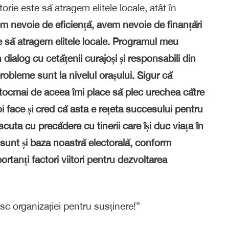
torie este să atragem elitele locale, atât în
m nevoie de eficiență, avem nevoie de finanțări
 să atragem elitele locale. Programul meu
n dialog cu cetățenii curajoși și responsabili din
probleme sunt la nivelul orașului. Sigur că
 tocmai de aceea îmi place să plec urechea către
i face și cred că asta e rețeta succesului pentru
cuta cu precădere cu tinerii care își duc viața în
. Ei sunt și baza noastră electorală, conform
ortanți factori viitori pentru dezvoltarea
c organizației pentru susținere!”