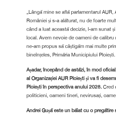
„Lângă mine se află parlamentarul AUR, A
României și s-a alăturat, nu de foarte mul
când a luat această decizie, l-am sunat și 
local. Avem nevoie de oameni de calibru 
ne-am propus să câștigăm mai multe primăr
bineînțeles, Primăria Municipiului Ploiești.
Așadar, începând de astăzi, în mod oficial
al Organizației AUR Ploiești și va fi desem
Ploiești în perspectiva anului 2028.
Cred c
politicieni, oameni tineri, nevirusați, oam
Andrei Gușă este un băiat cu o pregătire s