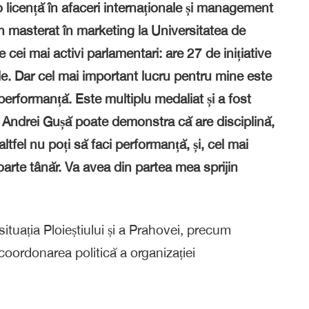
 o licență în afaceri internaționale și management
n masterat în marketing la Universitatea de
 cei mai activi parlamentari: are 27 de inițiative
ple. Dar cel mai important lucru pentru mine este
erformanță. Este multiplu medaliat și a fost
Andrei Gușă poate demonstra că are disciplină,
ltfel nu poți să faci performanță, și, cel mai
oarte tânăr. Va avea din partea mea sprijin
ituația Ploieștiului și a Prahovei, precum
 coordonarea politică a organizației