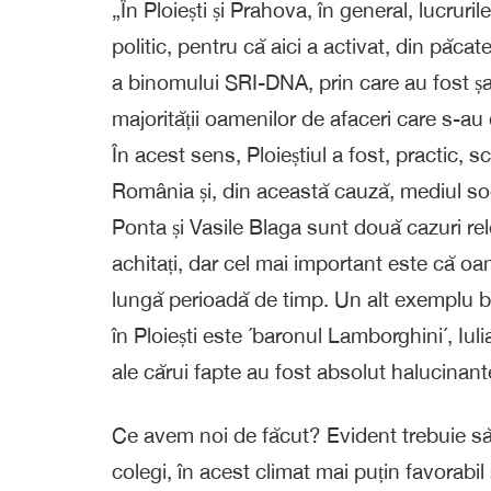
„În Ploiești și Prahova, în general, lucru
politic, pentru că aici a activat, din păcat
a binomului SRI-DNA, prin care au fost șant
majorității oamenilor de afaceri care s-au o
În acest sens, Ploieștiul a fost, practic, 
România și, din această cauză, mediul socia
Ponta și Vasile Blaga sunt două cazuri rele
achitați, dar cel mai important este că oa
lungă perioadă de timp. Un alt exemplu bu
în Ploiești este ´baronul Lamborghini´, Iu
ale cărui fapte au fost absolut halucinan
Ce avem noi de făcut? Evident trebuie să 
colegi, în acest climat mai puțin favorabil