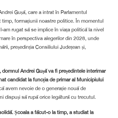
ndrei Gușă, care a intrat în Parlamentul
t timp, formațiunii noastre politice. În momentul
l-am rugat să se implice în viața politică la nivel
mare în perspectiva alegerilor din 2028, unde
ii, președinția Consiliului Județean și,
, domnul Andrei Gușă va fi președintele interimar
nat candidat la funcția de primar al Municipiului
ă avem nevoie de o generație nouă de
eni dispuși să rupă orice legătură cu trecutul.
olidă. Școala a făcut-o la timp, a studiat la