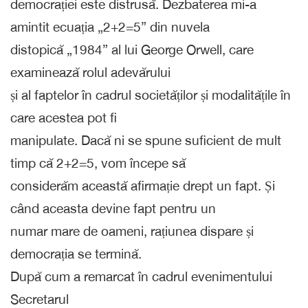
democrației este distrusă. Dezbaterea mi-a
amintit ecuația „2+2=5” din nuvela
distopică „1984” al lui George Orwell, care
examinează rolul adevărului
și al faptelor în cadrul societăților și modalitățile în
care acestea pot fi
manipulate. Dacă ni se spune suficient de mult
timp că 2+2=5, vom începe să
considerăm această afirmație drept un fapt. Și
când aceasta devine fapt pentru un
numar mare de oameni, rațiunea dispare și
democrația se termină.
După cum a remarcat în cadrul evenimentului
Secretarul