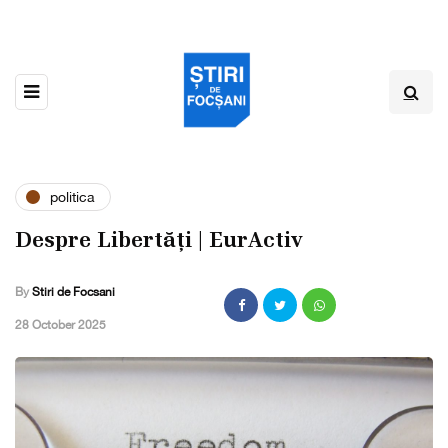
politica
Despre Libertăți | EurActiv
By
Stiri de Focsani
,
28 October 2025