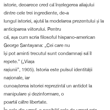
istorie, deoarece cred că înțelegerea aliajului
dintre cele trei ingrediente, de-a
lungul istoriei, ajută la modelarea prezentului și la
anticiparea viitorului. Pentru
că, așa cum scria filosoful hispano-american
George Santayana: „Cei care nu
își pot aminti trecutul sunt condamnați să îl
repete.” („Viața
rațiunii”, 1905). Istoria este pulsul identității
naționale, iar
cunoașterea istoriei reprezintă un antidot la
manipulare și dezinformare, o
poartă către libertate.
În cele din urmă, o posibilă cale de urmat prin