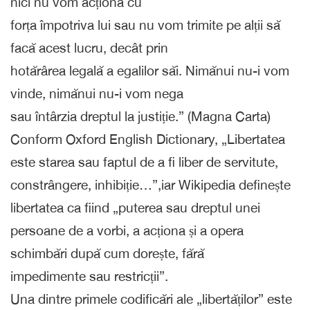
nici nu vom acționa cu
forța împotriva lui sau nu vom trimite pe alții să
facă acest lucru, decât prin
hotărârea legală a egalilor săi. Nimănui nu-i vom
vinde, nimănui nu-i vom nega
sau întârzia dreptul la justiție.” (Magna Carta)
Conform Oxford English Dictionary, „Libertatea
este starea sau faptul de a fi liber de servitute,
constrângere, inhibiție…”,iar Wikipedia definește
libertatea ca fiind „puterea sau dreptul unei
persoane de a vorbi, a acționa și a opera
schimbări după cum dorește, fără
impedimente sau restricții”.
Una dintre primele codificări ale „libertăților” este