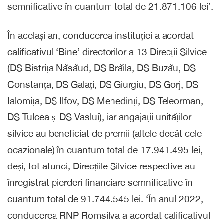
semnificative în cuantum total de 21.871.106 lei’.
În același an, conducerea instituției a acordat
calificativul ‘Bine’ directorilor a 13 Direcții Silvice
(DS Bistrița Năsăud, DS Brăila, DS Buzău, DS
Constanța, DS Galați, DS Giurgiu, DS Gorj, DS
Ialomița, DS Ilfov, DS Mehedinți, DS Teleorman,
DS Tulcea și DS Vaslui), iar angajații unităților
silvice au beneficiat de premii (altele decât cele
ocazionale) în cuantum total de 17.941.495 lei,
deși, tot atunci, Direcțiile Silvice respective au
înregistrat pierderi financiare semnificative în
cuantum total de 91.744.545 lei. ‘În anul 2022,
conducerea RNP Romsilva a acordat calificativul