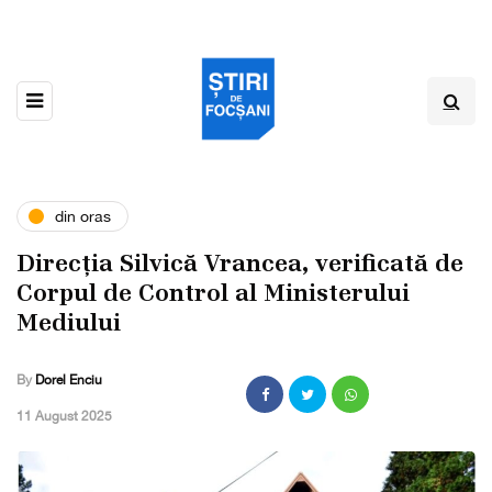
din oras
Direcția Silvică Vrancea, verificată de
Corpul de Control al Ministerului
Mediului
By
Dorel Enciu
,
11 August 2025