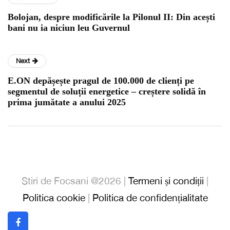
Bolojan, despre modificările la Pilonul II: Din acești
bani nu ia niciun leu Guvernul
Next
E.ON depășește pragul de 100.000 de clienți pe
segmentul de soluții energetice – creștere solidă în
prima jumătate a anului 2025
Stiri de Focsani @2026 |
Termeni și condiții
|
Politica cookie
|
Politica de confidențialitate