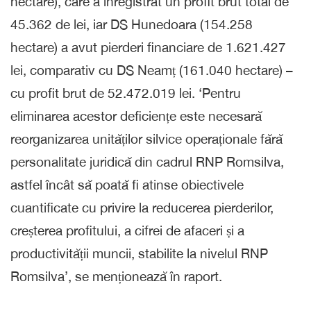
hectare), care a înregistrat un profit brut total de
45.362 de lei, iar DS Hunedoara (154.258
hectare) a avut pierderi financiare de 1.621.427
lei, comparativ cu DS Neamț (161.040 hectare) –
cu profit brut de 52.472.019 lei. ‘Pentru
eliminarea acestor deficiențe este necesară
reorganizarea unităților silvice operaționale fără
personalitate juridică din cadrul RNP Romsilva,
astfel încât să poată fi atinse obiectivele
cuantificate cu privire la reducerea pierderilor,
creșterea profitului, a cifrei de afaceri și a
productivității muncii, stabilite la nivelul RNP
Romsilva’, se menționează în raport.