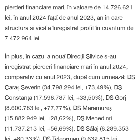
pierderi financiare mari, în valoare de 14.726.621
lei, în anul 2024 față de anul 2023, an în care
structura silvică a înregistrat profit în cuantum de
7.472.964 lei.
În plus, în cazul a nouă Direcții Silvice s-au
înregistrat pierderi financiare mari în anul 2024,
comparativ cu anul 2023, după cum urmează: DS
Caraș Severin (34.798.294 lei, +73,49%), DS
Constanța (17.598.787 lei, +33,50%), DS Gorj
(8.600.783 lei, +77,77%), DS Maramureș
(15.882.949 lei, +28,62%), DS Mehedinți
(11.737.213 lei, +56,69%), DS Sălaj (6.289.353
lei, +80,33%), DS Teleorman (9.632.815 lei,