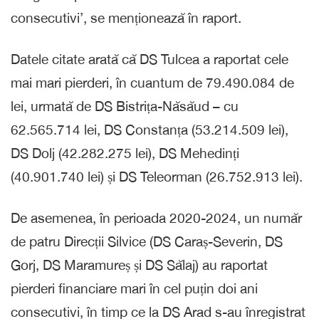
consecutivi’, se menționează în raport.
Datele citate arată că DS Tulcea a raportat cele
mai mari pierderi, în cuantum de 79.490.084 de
lei, urmată de DS Bistrița-Năsăud – cu
62.565.714 lei, DS Constanța (53.214.509 lei),
DS Dolj (42.282.275 lei), DS Mehedinți
(40.901.740 lei) și DS Teleorman (26.752.913 lei).
De asemenea, în perioada 2020-2024, un număr
de patru Direcții Silvice (DS Caraș-Severin, DS
Gorj, DS Maramureș și DS Sălaj) au raportat
pierderi financiare mari în cel puțin doi ani
consecutivi, în timp ce la DS Arad s-au înregistrat