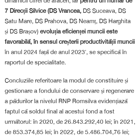
dinamicii cifrei de afaceri, iar
pentru un număr de
7 Direcții Silvice (DS Vrancea,
DS Suceava, DS
Satu Mare, DS Prahova, DS Neamț, DS Harghita
și DS Brașov)
evoluția eficienței muncii este
favorabilă, în sensul creșterii productivității muncii
în anul 2024 față de anul 2023′, se specifică în
raportul de specialitate.
Concluziile referitoare la modul de constituire și
gestionare a fondului de conservare și regenerare
a pădurilor la nivelul RNP Romsilva evidențiază
faptul că soldul final al acestui fond a fost
următorul: în 2020, de 26.843.292,40 lei; în 2021,
de 853.374,85 lei; în 2022, de 5.486.704,76 lei;