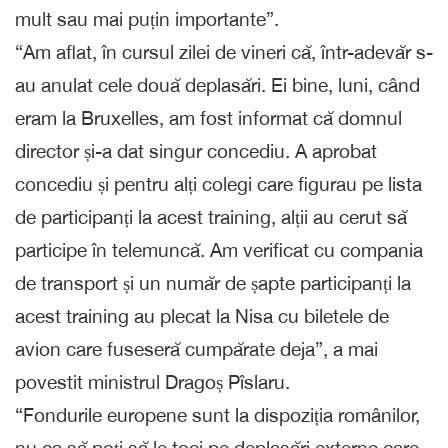
mult sau mai puțin importante”.
“Am aflat, în cursul zilei de vineri că, într-adevăr s-
au anulat cele două deplasări. Ei bine, luni, când
eram la Bruxelles, am fost informat că domnul
director și-a dat singur concediu. A aprobat
concediu și pentru alți colegi care figurau pe lista
de participanți la acest training, alții au cerut să
participe în telemuncă. Am verificat cu compania
de transport și un număr de șapte participanți la
acest training au plecat la Nisa cu biletele de
avion care fuseseră cumpărate deja”, a mai
povestit ministrul Dragoș Pîslaru.
“Fondurile europene sunt la dispoziția românilor,
nu ca să poți să le toci pe deplasări externe care