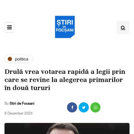
politica
Drulă vrea votarea rapidă a legii prin
care se revine la alegerea primarilor
în două tururi
By
Stiri de Focsani
,
8 December 2025