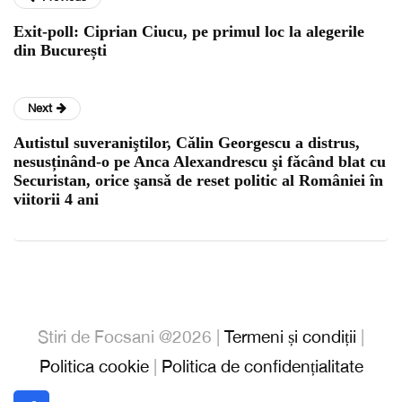
Exit-poll: Ciprian Ciucu, pe primul loc la alegerile
din București
Next
Autistul suveraniştilor, Cǎlin Georgescu a distrus,
nesusținând-o pe Anca Alexandrescu şi fǎcând blat cu
Securistan, orice şansǎ de reset politic al României în
viitorii 4 ani
Stiri de Focsani @2026 |
Termeni și condiții
|
Politica cookie
|
Politica de confidențialitate