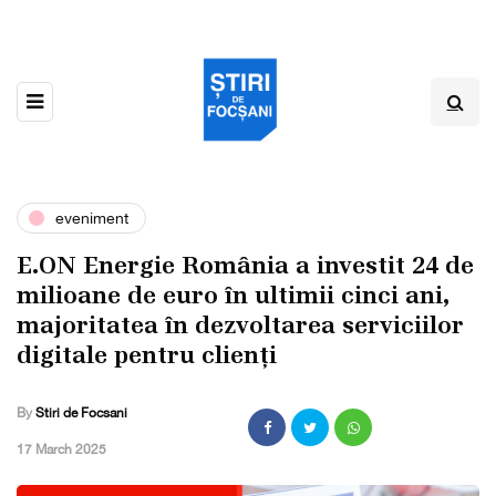
eveniment
E.ON Energie România a investit 24 de
milioane de euro în ultimii cinci ani,
majoritatea în dezvoltarea serviciilor
digitale pentru clienți
By
Stiri de Focsani
,
17 March 2025