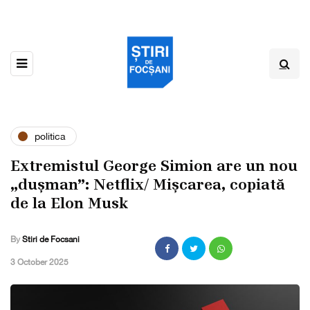
politica
Extremistul George Simion are un nou
„dușman”: Netflix/ Mișcarea, copiată
de la Elon Musk
By
Stiri de Focsani
,
3 October 2025