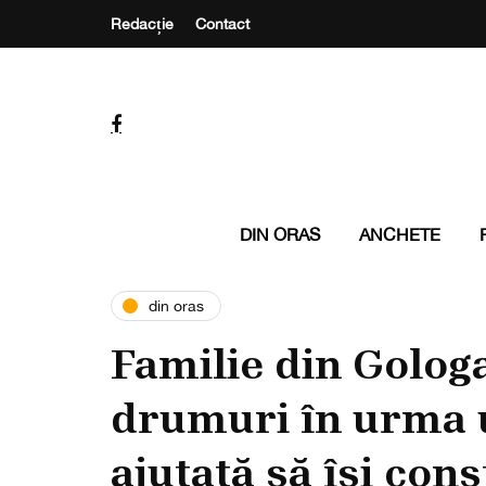
Redacție
Contact
DIN ORAS
ANCHETE
din oras
Familie din Golog
drumuri în urma 
ajutată să își con