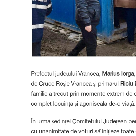
Prefectul județului Vrancea,
Marius Iorga
de Cruce Roșie Vrancea și primarul
Riciu 
familie a trecut prin momente extrem de di
complet locuința și agoniseala de-o viață.
În urma ședinței Comitetului Județean pen
cu unanimitate de voturi să inițieze toate 