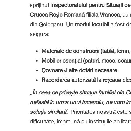
sprijinul
Inspectoratului pentru Situații d
Crucea Roșie Română filiala Vrancea,
au r
din Gologanu. Un
modul locuibil
a fost d
asigura:
Materiale de construcții (tablă, lem
Mobilier esențial (paturi, mese, scau
Covoare și alte dotări necesare
Racordarea autorizată la rețeaua elec
„În ceea ce privește situația familiei din C
nefastă în urma unui incendiu, ne vom im
soluție similară.
Prioritatea noastră este să
dificultate, împreună cu instituțiile abilitat