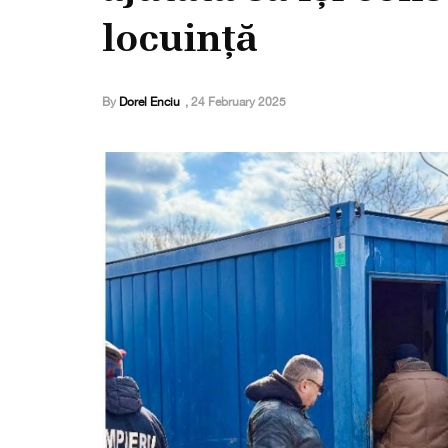
locuință
By
Dorel Enciu
,
24 February 2025