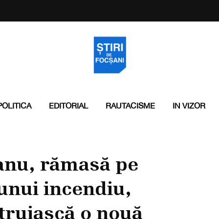
POLITICA
EDITORIAL
RAUTACISME
IN VIZOR
anu, rămasă pe
unui incendiu,
struiască o nouă