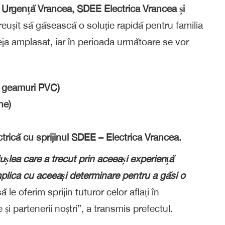
e Urgență Vrancea, SDEE Electrica Vrancea și
eușit să găsească o soluție rapidă pentru familia
eja amplasat, iar în perioada următoare se vor
n, geamuri PVC)
ne)
trică cu sprijinul SDEE – Electrica Vrancea.
iușlea care a trecut prin aceeași experiență
plica cu aceeași determinare pentru a găsi o
 le oferim sprijin tuturor celor aflați în
e și partenerii noștri”, a transmis prefectul.