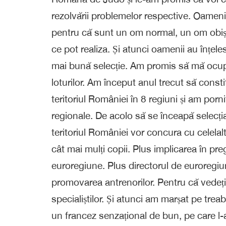
rezolvării problemelor respective. Oamen
pentru că sunt un om normal, un om obișn
ce pot realiza. Și atunci oamenii au înțele
mai bună selecție. Am promis să mă ocup î
loturilor. Am început anul trecut să consti
teritoriul României în 8 regiuni și am porni
regionale. De acolo să se înceapă selecți
teritoriul României vor concura cu celelal
cât mai mulți copii. Plus implicarea în pr
euroregiune. Plus directorul de euroregiu
promovarea antrenorilor. Pentru că vedeț
specialiștilor. Și atunci am marșat pe tre
un francez senzațional de bun, pe care l-a