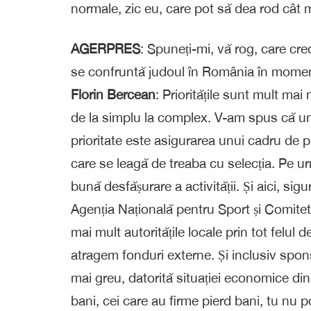
normale, zic eu, care pot să dea rod cât m
AGERPRES
: Spuneți-mi, vă rog, care cre
se confruntă judoul în România în momentu
Florin Bercean
: Prioritățile sunt mult mai
de la simplu la complex. V-am spus că una d
prioritate este asigurarea unui cadru de 
care se leagă de treaba cu selecția. Pe u
bună desfășurare a activității. Și aici, si
Agenția Națională pentru Sport și Comitet
mai mult autoritățile locale prin tot felul
atragem fonduri externe. Și inclusiv sponso
mai greu, datorită situației economice di
bani, cei care au firme pierd bani, tu nu p