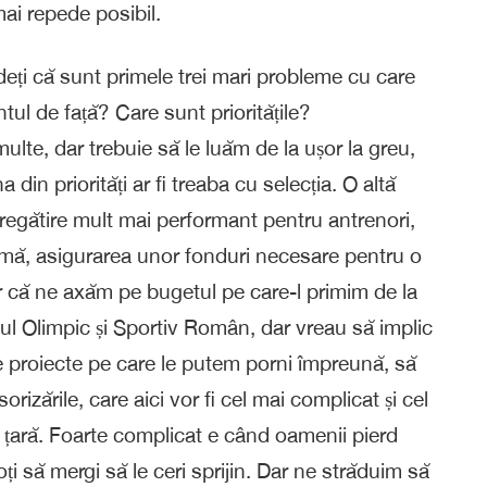
ai repede posibil.
deți că sunt primele trei mari probleme cu care
l de față? Care sunt prioritățile?
 multe, dar trebuie să le luăm de la ușor la greu,
in priorități ar fi treaba cu selecția. O altă
pregătire mult mai performant pentru antrenori,
rmă, asigurarea unor fonduri necesare pentru o
gur că ne axăm pe bugetul pe care-l primim de la
ul Olimpic și Sportiv Român, dar vreau să implic
 de proiecte pe care le putem porni împreună, să
rizările, care aici vor fi cel mai complicat și cel
n țară. Foarte complicat e când oamenii pierd
oți să mergi să le ceri sprijin. Dar ne străduim să