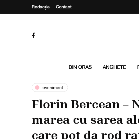
Redacție
Contact
DIN ORAS
ANCHETE
eveniment
Florin Bercean – 
marea cu sarea ale
care pot da rod r