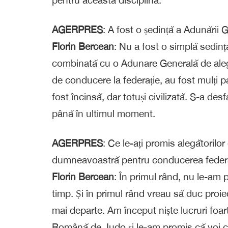
AGERPRES
: A fost o ședință a Adunării
Florin Bercean
: Nu a fost o simplă sedin
combinată cu o Adunare Generală de aleg
de conducere la federație, au fost mulți pa
fost încinsă, dar totuși civilizată. S-a des
până în ultimul moment.
AGERPRES
: Ce le-ați promis alegătoril
dumneavoastră pentru conducerea federați
Florin Bercean
: În primul rând, nu le-am p
timp. Și în primul rând vreau să duc pro
mai departe. Am început niște lucruri foar
Română de Judo și le-am promis că voi con