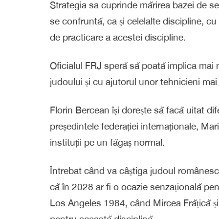
Strategia sa cuprinde mărirea bazei de sel
se confruntă, ca și celelalte discipline, c
de practicare a acestei discipline.
Oficialul FRJ speră să poată implica mai m
judoului și cu ajutorul unor tehnicieni mai t
Florin Bercean își dorește să facă uitat d
președintele federației internaționale, Mari
instituții pe un făgaș normal.
Întrebat când va câștiga judoul românes
că în 2028 ar fi o ocazie senzațională pen
Los Angeles 1984, când Mircea Frățică și
pentru această disciplină.