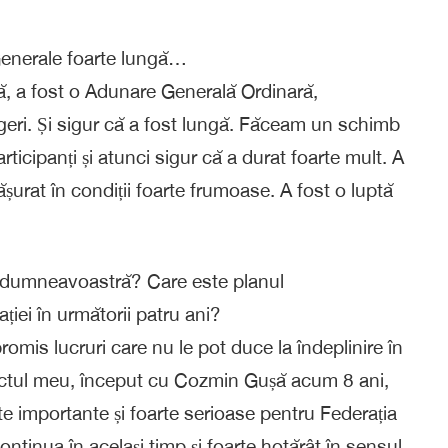
 Generale foarte lungă…
ță, a fost o Adunare Generală Ordinară,
eri. Și sigur că a fost lungă. Făceam un schimb
rticipanți și atunci sigur că a durat foarte mult. A
fășurat în condiții foarte frumoase. A fost o luptă
or dumneavoastră? Care este planul
ei în următorii patru ani?
romis lucruri care nu le pot duce la îndeplinire în
iectul meu, început cu Cozmin Gușă acum 8 ani,
te importante și foarte serioase pentru Federația
tinua în același timp și foarte hotărât în sensul