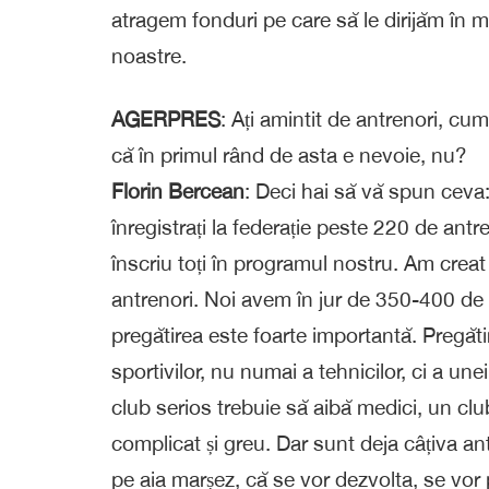
atragem fonduri pe care să le dirijăm în m
noastre.
AGERPRES
: Ați amintit de antrenori, cum
că în primul rând de asta e nevoie, nu?
Florin Bercean
: Deci hai să vă spun cev
înregistrați la federație peste 220 de an
înscriu toți în programul nostru. Am creat
antrenori. Noi avem în jur de 350-400 de 
pregătirea este foarte importantă. Pregăti
sportivilor, nu numai a tehnicilor, ci a une
club serios trebuie să aibă medici, un clu
complicat și greu. Dar sunt deja câțiva ant
pe aia marșez, că se vor dezvolta, se vor 