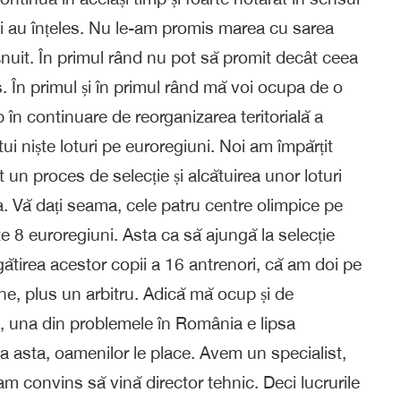
ii au înțeles. Nu le-am promis marea cu sarea
uit. În primul rând nu pot să promit decât ceea
s. În primul și în primul rând mă voi ocupa de o
n continuare de reorganizarea teritorială a
tui niște loturi pe euroregiuni. Noi am împărțit
t un proces de selecție și alcătuirea unor loturi
a. Vă dați seama, cele patru centre olimpice pe
te 8 euroregiuni. Asta ca să ajungă la selecție
egătirea acestor copii a 16 antrenori, că am doi pe
ne, plus un arbitru. Adică mă ocup și de
i, una din problemele în România e lipsa
aba asta, oamenilor le place. Avem un specialist,
m convins să vină director tehnic. Deci lucrurile