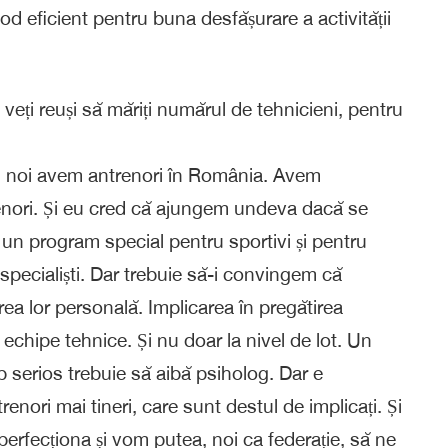
od eficient pentru buna desfășurare a activității
 veți reuși să măriți numărul de tehnicieni, pentru
a: noi avem antrenori în România. Avem
trenori. Și eu cred că ajungem undeva dacă se
 un program special pentru sportivi și pentru
specialiști. Dar trebuie să-i convingem că
rea lor personală. Implicarea în pregătirea
i echipe tehnice. Și nu doar la nivel de lot. Un
b serios trebuie să aibă psiholog. Dar e
renori mai tineri, care sunt destul de implicați. Și
perfecționa și vom putea, noi ca federație, să ne