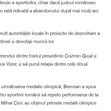
ecție a sportivilor, chiar dacă judoul românesc
u o rată ridicată a abandonului după mai mulți ani
ult autoritățile locale în proiecte de dezvoltare a
ineri și devotați muncii lor.
iferendul dintre fostul președinte Cozmin Gușă și
us Vizer, și să pună relația dintre cele două
c următoarea medalie olimpică, Bercean a spus
tru sportivii românii să repete performanța de la
 Mihai Cioc au obținut primele medalii olimpice