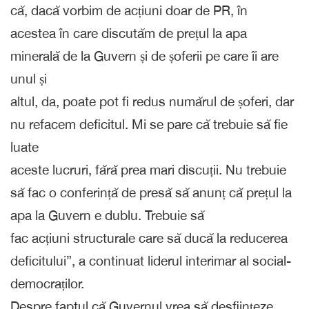
că, dacă vorbim de acțiuni doar de PR, în
acestea în care discutăm de prețul la apa
minerală de la Guvern și de șoferii pe care îi are
unul și
altul, da, poate pot fi redus numărul de șoferi, dar
nu refacem deficitul. Mi se pare că trebuie să fie
luate
aceste lucruri, fără prea mari discuții. Nu trebuie
să fac o conferință de presă să anunț că prețul la
apa la Guvern e dublu. Trebuie să
fac acțiuni structurale care să ducă la reducerea
deficitului”, a continuat liderul interimar al social-
democraților.
Despre faptul că Guvernul vrea să desființeze