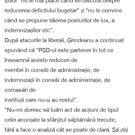
iștilor “nu le mai place când se discută despre
reducerea deficitului bugetar” și “nu le convine
când se propune tăierea posturilor de lux, a
indemnizațiilor etc”.
După atacurile la liberali, Grindeanu a continuat
spunând că “PSD-ul este partener în tot ce
înseamnă aceste reduceri de
membri în consilii de administrație, de
indemnizații în consilii de administrație, de
comasări de
instituții care nu-și au rostul”.
“Nu-mi doresc să luăm act de acțiuni de tipul
celei anunțate la sfârșitul săptămânii trecute,
fără a face o analiză cât se poate de clară. Să știți