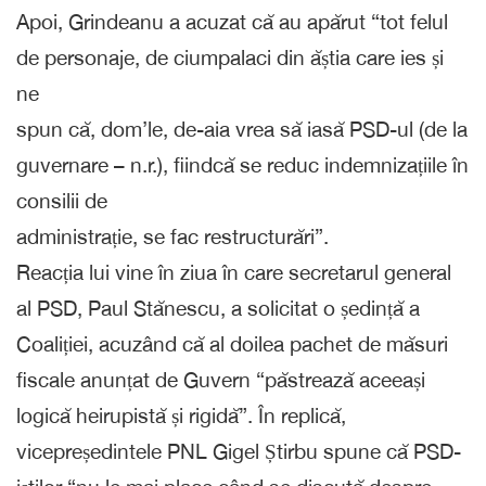
Apoi, Grindeanu a acuzat că au apărut “tot felul
de personaje, de ciumpalaci din ăștia care ies și
ne
spun că, dom’le, de-aia vrea să iasă PSD-ul (de la
guvernare – n.r.), fiindcă se reduc indemnizațiile în
consilii de
administrație, se fac restructurări”.
Reacția lui vine în ziua în care secretarul general
al PSD, Paul Stănescu, a solicitat o ședință a
Coaliției, acuzând că al doilea pachet de măsuri
fiscale anunțat de Guvern “păstrează aceeași
logică heirupistă și rigidă”. În replică,
vicepreședintele PNL Gigel Știrbu spune că PSD-