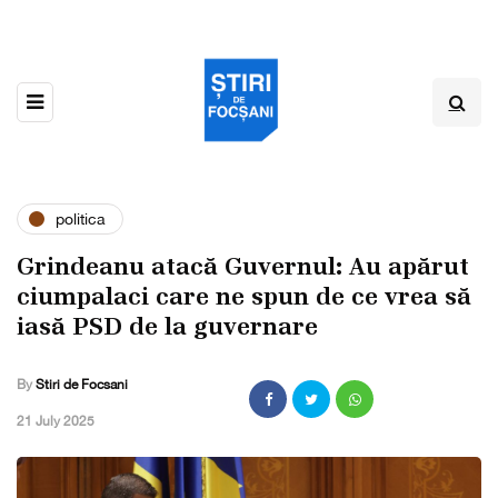
politica
Grindeanu atacă Guvernul: Au apărut
ciumpalaci care ne spun de ce vrea să
iasă PSD de la guvernare
By
Stiri de Focsani
,
21 July 2025