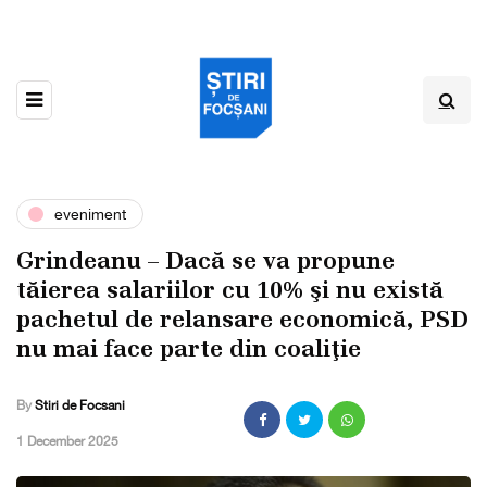
eveniment
Grindeanu – Dacă se va propune
tăierea salariilor cu 10% şi nu există
pachetul de relansare economică, PSD
nu mai face parte din coaliţie
By
Stiri de Focsani
,
1 December 2025