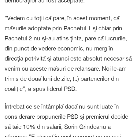
democraţilor au fost acceptate.
”Vedem cu toţii că pare, în acest moment, că
măsurile adoptate prin Pachetul 1 şi chiar prin
Pachetul 2 nu şi-au atins ţinta, pare că lucrurile,
din punct de vedere economic, nu merg în
direcţia potrivită şi atunci este absolut necesar să
venim cu aceste măsuri de relansare. Noi le-am
trimis de două luni de zile, (..) partenerilor din
coaliţie”, a spus liderul PSD.
Întrebat ce se întâmplă dacă nu sunt luate în
considerare propunerile PSD şi premierul decide
să taie 10% din salarii, Sorin Grindeanu a
răspuns: ”E clar că în acel moment nu se mai