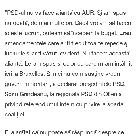
”PSD-ul nu va face alianţă cu AUR. Şi am spus
nu odată, de mai multe ori. Dacă vroiam să facem
aceste lucruri, puteam să începem la buget. Erau
amendamentele care ar fi trecut foarte repede şi
lucrurile s-ar fi văzut, evident. Nu facem această
alianţă. Le-am spus şi celor cu care m-am întâlnit
ieri la Bruxelles. Şi nici nu vom susţine vreun
guvern minoritar”, a declarat preşedintele PSD,
Sorin Grindeanu, la regionala PSD din Oltenia
privind referendumul intern cu privire la soarta
coaliţiei.
El a arătat că nu poate să răspundă despre ce