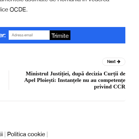
ridice OCDE.
er:
Trimite
Next
Ministrul Justiției, după decizia Curții de
Apel Ploiești: Instanțele nu au competențe
privind CCR
ii
|
Politica cookie
|