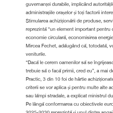
guvernanței durabile, implicând autoritățile
administrațiile orașelor și toți factorii int
Stimularea achiziționării de produse, serv
reprezintă “un element important pentru c
economie circulară, economisirea energiei 
Mircea Fechet, adăugând că, totodată, vor
veniturile.
“Dacă le cerem oamenilor să se îngrijeasc
trebuie să o facă primii, cred eu”, a mai d
Practic, 3 din 10 foi de hârtie achiziționat
criterii se vor aplica și pentru multe alte
sau lămpi stradale, a explicat ministrul d
Pe lângă conformarea cu obiectivele euro
2025-2030 reprezintă și unul dintre ang