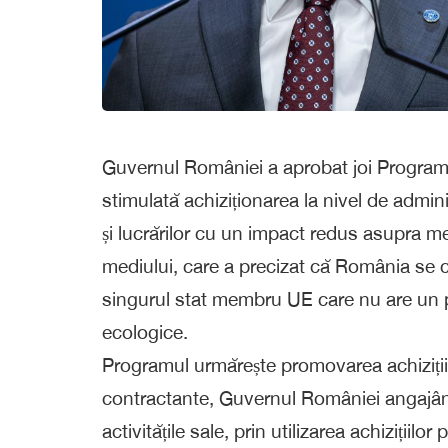
Guvernul României a aprobat joi Programul
stimulată achiziționarea la nivel de adminis
și lucrărilor cu un impact redus asupra m
mediului, care a precizat că România se c
singurul stat membru UE care nu are un pl
ecologice.
Programul urmărește promovarea achizițiilor
contractante, Guvernul României angajând
activitățile sale, prin utilizarea achiziții