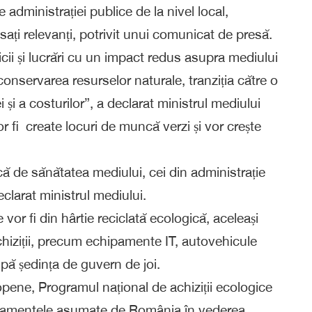
 administrației publice de la nivel local,
eresați relevanți, potrivit unui comunicat de presă.
icii și lucrări cu un impact redus asupra mediului
onservarea resurselor naturale, tranziția către o
și a costurilor”, a declarat ministrul mediului
 fi create locuri de muncă verzi și vor crește
ă de sănătatea mediului, cei din administrație
eclarat ministrul mediului.
e vor fi din hârtie reciclată ecologică, aceleași
 achiziții, precum echipamente IT, autovehicule
upă ședința de guvern de joi.
pene, Programul național de achiziții ecologice
ajamentele asumate de România în vederea