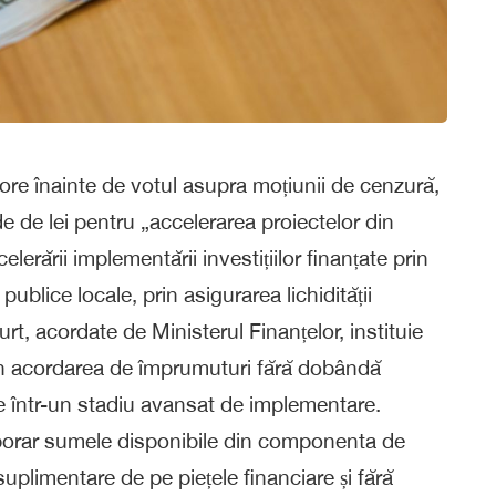
ore înainte de votul asupra moțiunii de cenzură,
e de lei pentru „accelerarea proiectelor din
ării implementării investițiilor finanțate prin
publice locale, prin asigurarea lichidității
t, acordate de Ministerul Finanțelor, instituie
n acordarea de împrumuturi fără dobândă
ate într-un stadiu avansat de implementare.
porar sumele disponibile din componenta de
plimentare de pe piețele financiare și fără