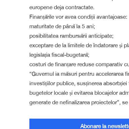
europene deja contractate.
Finanțările vor avea condiții avantajoase:
maturitate de până la 5 ani;
posibilitatea rambursării anticipate;
exceptare de la limitele de îndatorare și 
legislația fiscal-bugetară;
costuri de finanțare reduse comparativ cu
“Guvernul ia măsuri pentru accelerarea fin
investițiilor publice, susținerea absorbți
bugetelor locale și evitarea blocajelor admin
generate de nefinalizarea proiectelor”, se
Abonare la newslett