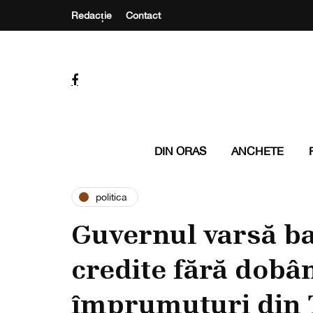
Redacție
Contact
DIN ORAS
ANCHETE
politica
Guvernul varsă ban
credite fără dobâ
împrumuturi din 