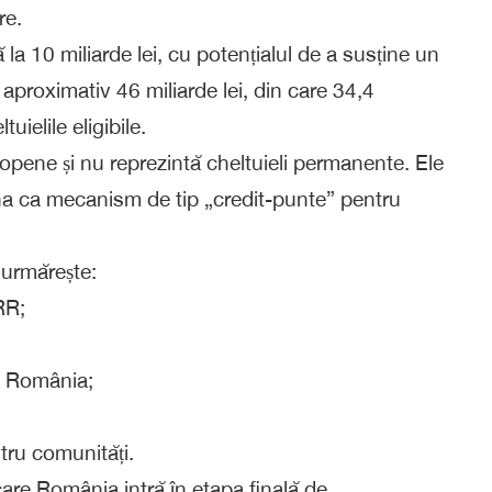
re.
la 10 miliarde lei, cu potențialul de a susține un
 aproximativ 46 miliarde lei, din care 34,4
uielile eligibile.
opene și nu reprezintă cheltuieli permanente. Ele
ona ca mecanism de tip „credit-punte” pentru
urmărește:
RR;
de România;
ntru comunități.
care România intră în etapa finală de