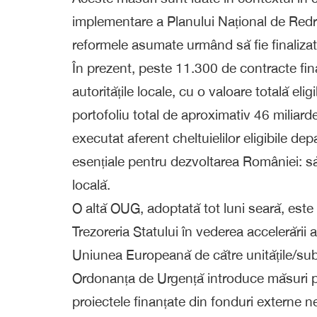
implementare a Planului Național de Redresa
reformele asumate urmând să fie finaliza
În prezent, peste 11.300 de contracte f
autoritățile locale, cu o valoare totală elig
portofoliu total de aproximativ 46 miliarde 
executat aferent cheltuielilor eligibile dep
esențiale pentru dezvoltarea României: săn
locală.
O altă OUG, adoptată tot luni seară, est
Trezoreria Statului în vederea accelerării
Uniunea Europeană de către unitățile/subdi
Ordonanța de Urgență introduce măsuri pen
proiectele finanțate din fonduri externe 