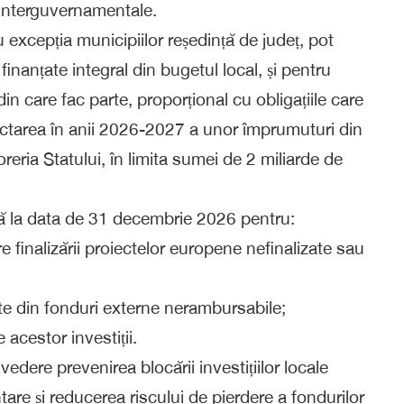
 interguvernamentale.
 cu excepția municipiilor reședință de județ, pot
e finanțate integral din bugetul local, și pentru
in care fac parte, proporțional cu obligațiile care
ractarea în anii 2026-2027 a unor împrumuturi din
zoreria Statului, în limita sumei de 2 miliarde de
nă la data de 31 decembrie 2026 pentru:
re finalizării proiectelor europene nefinalizate sau
ate din fonduri externe nerambursabile;
 acestor investiții.
vedere prevenirea blocării investițiilor locale
are și reducerea riscului de pierdere a fondurilor