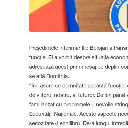
Președintele interimar Ilie Bolojan a tran
funcție. El a vorbit despre situația econom
adresează acest prim mesaj pe deplin co
se află România.
“Îmi asum cu demnitate această funcție, c
de viitorul nostru, al tuturor. De ieri până
familiarizat cu problemele și nevoile strin
Securității Naționale. Aceste aspecte nece
seriozitate și echilibru. De-a lungul întreg