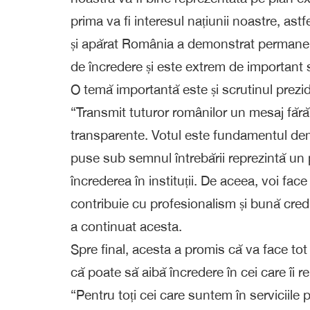
prima va fi interesul națiunii noastre, ast
și apărat România a demonstrat permanent a
de încredere și este extrem de important 
O temă importantă este și scrutinul prezi
“Transmit tuturor românilor un mesaj fără
transparente. Votul este fundamentul demo
puse sub semnul întrebării reprezintă un 
încrederea în instituții. De aceea, voi fac
contribuie cu profesionalism și bună credin
a continuat acesta.
Spre final, acesta a promis că va face tot
că poate să aibă încredere în cei care îi r
“Pentru toți cei care suntem în serviciile