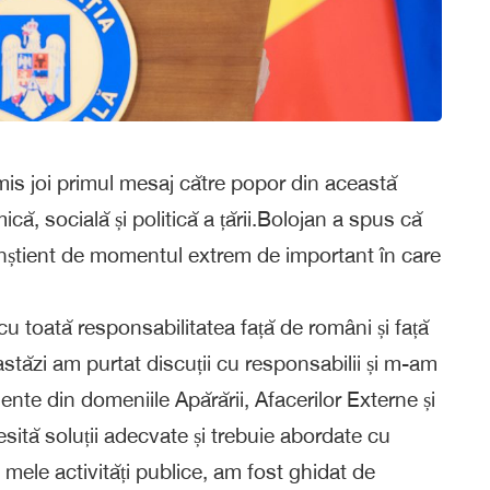
smis joi primul mesaj către popor din această
ică, socială și politică a țării.Bolojan a spus că
nștient de momentul extrem de important în care
u toată responsabilitatea față de români și față
 astăzi am purtat discuții cu responsabilii și m-am
gente din domeniile Apărării, Afacerilor Externe și
sită soluții adecvate și trebuie abordate cu
ii mele activități publice, am fost ghidat de