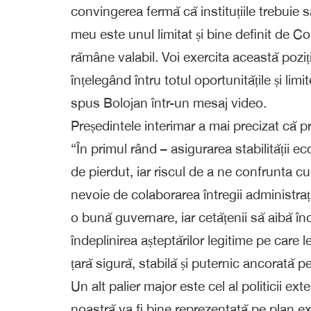
convingerea fermă că instituțiile trebuie
meu este unul limitat și bine definit de Co
rămâne valabil. Voi exercita această poziț
înțelegând întru totul oportunitățile și lim
spus Bolojan într-un mesaj video.
Președintele interimar a mai precizat că pr
“În primul rând – asigurarea stabilității e
de pierdut, iar riscul de a ne confrunta c
nevoie de colaborarea întregii administrații
o bună guvernare, iar cetățenii să aibă î
îndeplinirea așteptărilor legitime pe care 
țară sigură, stabilă și puternic ancorată 
Un alt palier major este cel al politicii ex
noastră va fi bine reprezentată pe plan ex