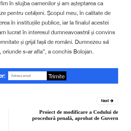
 fim în slujba oamenilor și am așteptarea ca
creze pentru cetățeni. Scopul meu, în calitate de
a în instituțiile publice, iar la finalul acestei
ă am lucrat în interesul dumneavoastră și convins
demnitate și grijă față de români. Dumnezeu să
i, oriunde s-ar afla”, a conchis Bolojan.
er:
Trimite
Next
Proiect de modificare a Codului de
procedură penală, aprobat de Guvern