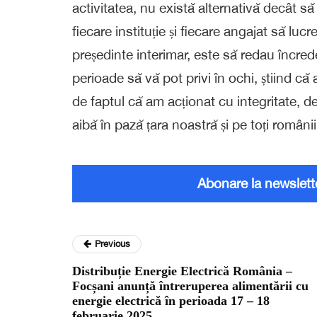
activitatea, nu există alternativă decât să
fiecare instituție și fiecare angajat să lu
președinte interimar, este să redau încredere
perioade să vă pot privi în ochi, știind c
de faptul că am acționat cu integritate, 
aibă în pază țara noastră și pe toți români
Abonare la newslett
Previous
Distribuție Energie Electrică România –
Focșani anunță întreruperea alimentării cu
energie electrică în perioada 17 – 18
februarie 2025