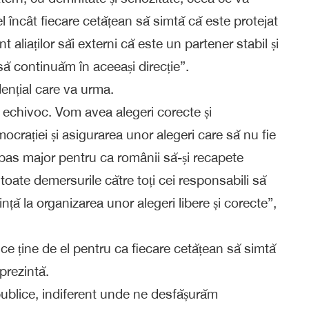
fel încât fiecare cetățean să simtă că este protejat
liaților săi externi că este un partener stabil și
să continuăm în aceeași direcție”.
dențial care va urma.
 echivoc. Vom avea alegeri corecte și
crației și asigurarea unor alegeri care să nu fie
pas major pentru ca românii să-și recapete
e toate demersurile către toți cei responsabili să
ță la organizarea unor alegeri libere și corecte”,
 ce ține de el pentru ca fiecare cetățean să simtă
eprezintă.
 publice, indiferent unde ne desfășurăm