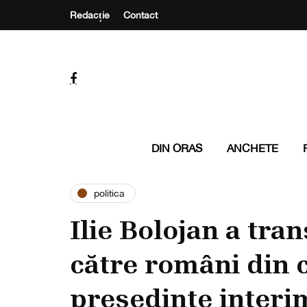
Redacție
Contact
DIN ORAS
ANCHETE
politica
Ilie Bolojan a tr
către români din c
președinte interi