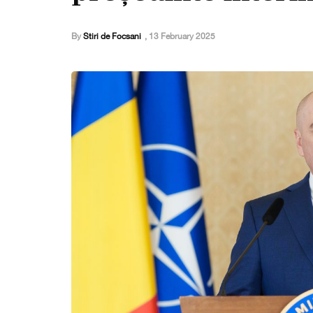
By
Stiri de Focsani
,
13 February 2025