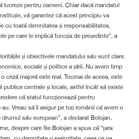
 să lucreze pentru oameni. Chiar dacă mandatul
nstituție, vă garantez că acest principiu va
ie cu toată demnitatea și responsabilitatea,
itele pe care le implică funcția de președinte”, a
ioritățile și obiectivele mandatului său sunt clare.
conomice, sociale și politice a țării. Nu avem timp
u o criză majoră este real. Tocmai de aceea, este
 publice centrale și locale, astfel încât să existe
ncredere că statul funcționează pentru
le au. Vreau să îi asigur pe toți românii că avem o
pe drumul său european”, a declarat Bolojan.
terne, despre care Ilie Bolojan a spus că “țara
tern, cu demnitate și seriozitate, ceea ce va