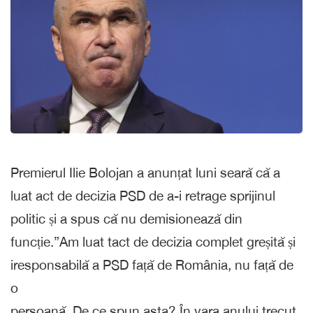
Premierul Ilie Bolojan a anunțat luni seară că a
luat act de decizia PSD de a-i retrage sprijinul
politic și a spus că nu demisionează din
funcție.”Am luat tact de decizia complet greșită și
iresponsabilă a PSD față de România, nu față de
o
persoană. De ce spun asta? În vara anului trecut,