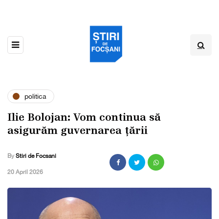
politica
Ilie Bolojan: Vom continua să
asigurăm guvernarea țării
By
Stiri de Focsani
,
20 April 2026