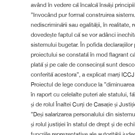
având în vedere că încalcă însăși principi
”Invocând pur formal construirea sistemul d
nediscriminării sau egalității, în realitate,
dovedește faptul că se vor adânci inechită
sistemului bugetar. În pofida declarațiilor 
proiectului se constată în mod flagrant că 
plată și pe cale de consecință sunt descons
conferită acestora”, a explicat marți ICC
Proiectul de lege conduce la ”diminuarea po
în raport cu celelalte puteri ale statului, f
și de rolul Înaltei Curți de Casație și Justiț
”Deși salarizarea personalului din sistemul
și rolul justiției în statul de drept și de ech
funcțiile reprezentative ale autorității jude