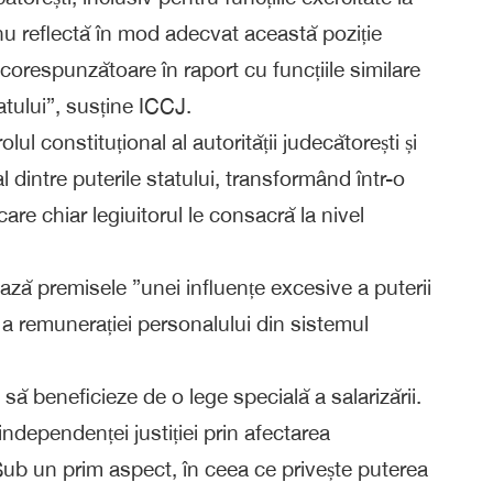
e, nu reflectă în mod adecvat această poziție
 corespunzătoare în raport cu funcțiile similare
tatului”, susține ICCJ.
lul constituțional al autorității judecătorești și
l dintre puterile statului, transformând într-o
 care chiar legiuitorul le consacră la nivel
ază premisele ”unei influențe excesive a puterii
 a remunerației personalului din sistemul
 să beneficieze de o lege specială a salarizării.
 independenței justiției prin afectarea
 Sub un prim aspect, în ceea ce privește puterea