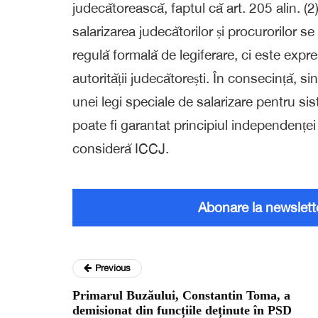
judecătorească, faptul că art. 205 alin. (
salarizarea judecătorilor și procurorilor s
regulă formală de legiferare, ci este expre
autorității judecătorești. În consecință, s
unei legi speciale de salarizare pentru si
poate fi garantat principiul independenței 
consideră ICCJ.
Abonare la newslett
Previous
Primarul Buzăului, Constantin Toma, a
demisionat din funcțiile deținute în PSD