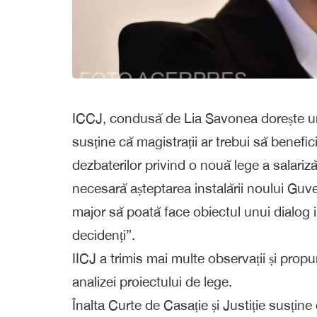
ICCJ, condusă de Lia Savonea dorește un
susține că magistrații ar trebui să benefic
dezbaterilor privind o nouă lege a salariză
necesară așteptarea instalării noului Guv
major să poată face obiectul unui dialog in
decidenți”.
IICJ a trimis mai multe observații și propun
analizei proiectului de lege.
Înalta Curte de Casație și Justiție susține