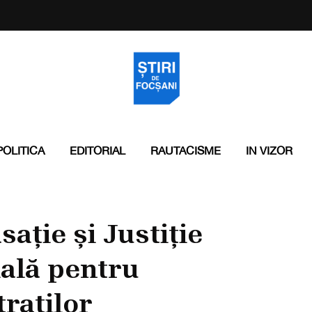
POLITICA
EDITORIAL
RAUTACISME
IN VIZOR
ație și Justiție
ială pentru
raților