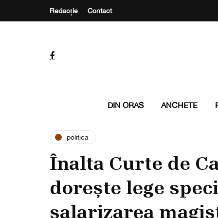
Redacție
Contact
DIN ORAS
ANCHETE
politica
Înalta Curte de Cas
dorește lege spec
salarizarea magist