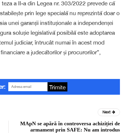
2) teza a II-a din Legea nr. 303/2022 prevede că
e stabilește prin lege specială nu reprezintă doar o
sia unei garanții instituționale a independenței
ingura soluție legislativă posibilă este adoptarea
stemul judiciar, întrucât numai în acest mod
financiare a judecătorilor și procurorilor”,
er:
Trimite
Next
MApN se apără în controversa achiziției de
armament prin SAFE: Nu am introdus