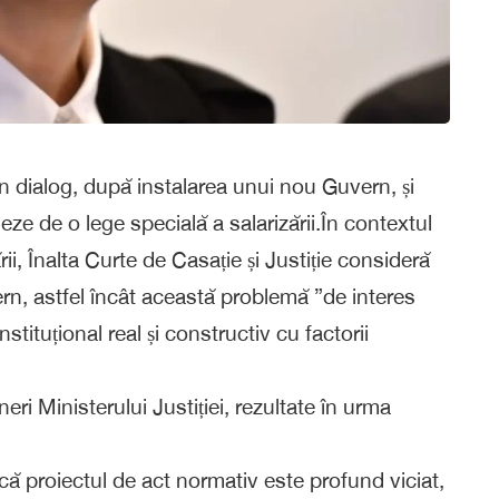
 dialog, după instalarea unui nou Guvern, și
ieze de o lege specială a salarizării.În contextul
rii, Înalta Curte de Casație și Justiție consideră
ern, astfel încât această problemă ”de interes
stituțional real și constructiv cu factorii
eri Ministerului Justiției, rezultate în urma
 că proiectul de act normativ este profund viciat,