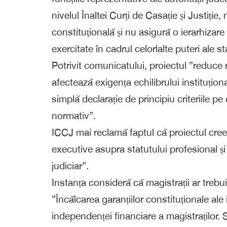
nivelul Înaltei Curți de Casație și Justiți
constituțională și nu asigură o ierarhizare
exercitate în cadrul celorlalte puteri ale s
Potrivit comunicatului, proiectul ”reduce ro
afectează exigența echilibrului instituționa
simplă declarație de principiu criteriile pe
normativ”.
ICCJ mai reclamă faptul că proiectul cree
executive asupra statutului profesional și
judiciar”.
Instanța consideră că magistrații ar trebui
”Încălcarea garanțiilor constituționale ale
independenței financiare a magistraților.