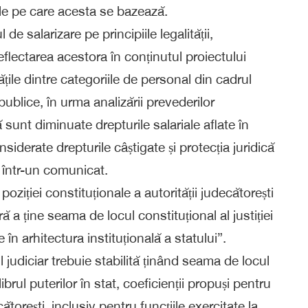
ile pe care acesta se bazează.
e salarizare pe principiile legalității,
 reflectarea acestora în conținutul proiectului
țile dintre categoriile de personal din cadrul
publice, în urma analizării prevederilor
sunt diminuate drepturile salariale aflate în
iderate drepturile câștigate și protecția juridică
J într-un comunicat.
ziției constituționale a autorității judecătorești
ără a ține seama de locul constituțional al justiției
ie în arhitectura instituțională a statului”.
 judiciar trebuie stabilită ținând seama de locul
ilibrul puterilor în stat, coeficienții propuși pentru
cătorești, inclusiv pentru funcțiile exercitate la