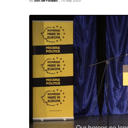
By
Stiri de Focsani
,
14 May 2025