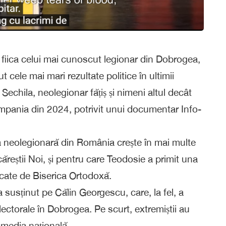
e fiica celui mai cunoscut legionar din Dobrogea,
cele mai mari rezultate politice în ultimii
echila, neolegionar fățiș și nimeni altul decât
mpania din 2024, potrivit unui documentar Info-
 neolegionară din România crește în mai multe
ăcăreștii Noi, și pentru care Teodosie a primit una
icate de Biserica Ortodoxă.
a susținut pe Călin Georgescu, care, la fel, a
lectorale în Dobrogea. Pe scurt, extremiștii au
e media națională.