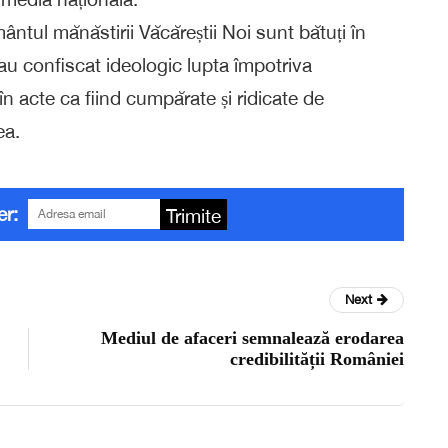
ntul mănăstirii Văcăreștii Noi sunt bătuți în
e au confiscat ideologic lupta împotriva
n acte ca fiind cumpărate și ridicate de
ea.
er:
Trimite
Next
Mediul de afaceri semnalează erodarea
credibilității României