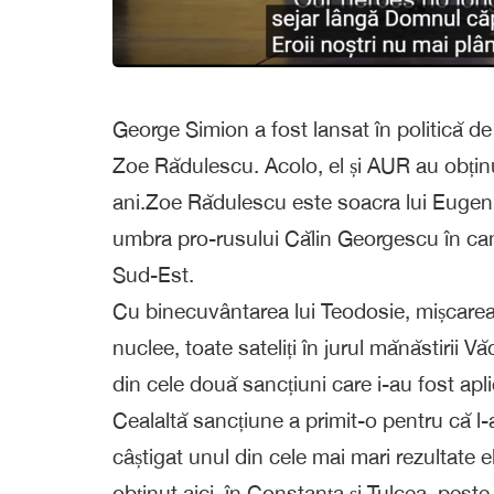
George Simion a fost lansat în politică d
Zoe Rădulescu. Acolo, el și AUR au obținut 
ani.Zoe Rădulescu este soacra lui Eugen S
umbra pro-rusului Călin Georgescu în ca
Sud-Est.
Cu binecuvântarea lui Teodosie, mișcarea
nuclee, toate sateliți în jurul mănăstirii V
din cele două sancțiuni care i-au fost apl
Cealaltă sancțiune a primit-o pentru că l-
câștigat unul din cele mai mari rezultate e
obținut aici, în Constanța și Tulcea, pest