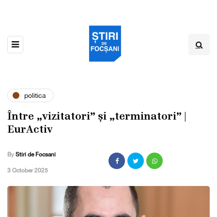
politica
Între „vizitatori” și „terminatori” |
EurActiv
By
Stiri de Focsani
,
3 October 2025