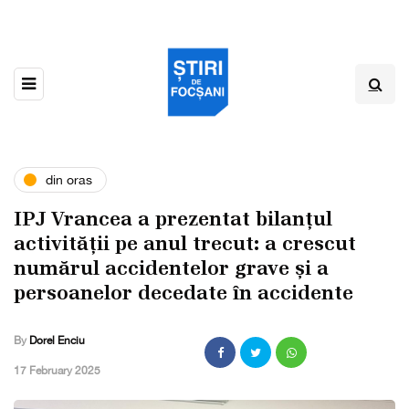
din oras
IPJ Vrancea a prezentat bilanțul
activității pe anul trecut: a crescut
numărul accidentelor grave și a
persoanelor decedate în accidente
By
Dorel Enciu
,
17 February 2025