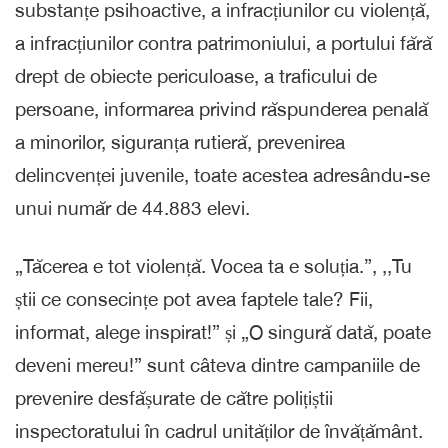
substanțe psihoactive, a infracțiunilor cu violență,
a infracțiunilor contra patrimoniului, a portului fără
drept de obiecte periculoase, a traficului de
persoane, informarea privind răspunderea penală
a minorilor, siguranța rutieră, prevenirea
delincvenței juvenile, toate acestea adresându-se
unui număr de 44.883 elevi.
„Tăcerea e tot violență. Vocea ta e soluția.”, ,,Tu
știi ce consecințe pot avea faptele tale? Fii,
informat, alege inspirat!” și „O singură dată, poate
deveni mereu!” sunt câteva dintre campaniile de
prevenire desfășurate de către polițiștii
inspectoratului în cadrul unităților de învățământ.