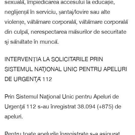
sexuală, împiedicarea accesului la educație,
neglijență în serviciu, șantaj/lovire sau alte
violențe, vătămare corporală, vătămare corporală
din culpă, nerespectarea măsurilor de securitate
şi sănătate în muncă.
INTERVENȚIA LA SOLICITĂRILE PRIN
SISTEMUL NAŢIONAL UNIC PENTRU APELURI
DE URGENŢĂ 112
Prin Sistemul Naţional Unic pentru Apeluri de
Urgenţă 112 s-au înregistrat 38.094 (+875) de
apeluri.
Pentru toate apelurile înregistrate s-a asigurat