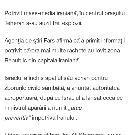
Potrivit mass-media iraniană, în centrul oraşului
Teheran s-au auzit trei explozii.
Agenţia de ştiri Fars afirmă că a primit informaţii
potrivit cărora mai multe rachete au lovit zona
Republic din capitala iraniană.
Israelul a închis spaţiul său aerian pentru
zborurile civile sâmbătă, a anunţat autoritatea
aeroportuară, după ce Israelul a lansat ceea ce
ministrul apărării a numit
„atac
preventiv”
împotriva Iranului.
Liderul suprem al Iranului, Ali Khamenei, nu se