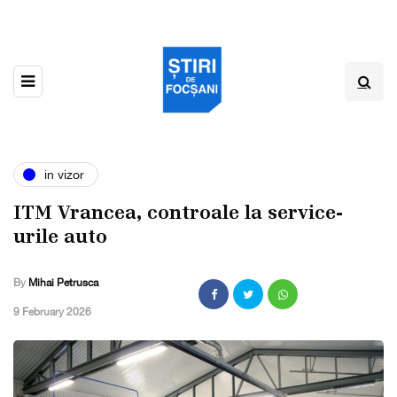
in vizor
ITM Vrancea, controale la service-
urile auto
By
Mihai Petrusca
,
9 February 2026