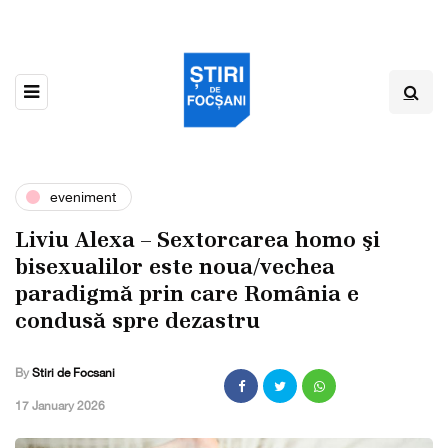
eveniment
Liviu Alexa – Sextorcarea homo şi
bisexualilor este noua/vechea
paradigmǎ prin care România e
condusǎ spre dezastru
By
Stiri de Focsani
,
17 January 2026