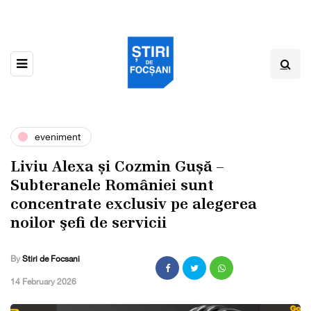
eveniment
Liviu Alexa și Cozmin Gușă –
Subteranele României sunt
concentrate exclusiv pe alegerea
noilor şefi de servicii
By
Stiri de Focsani
,
14 February 2026