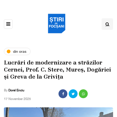
din oras
Lucrări de modernizare a străzilor
Cernei, Prof. C. Stere, Mureș, Dogăriei
și Greva de la Grivița
By
Dorel Enciu
,
17 November 2025