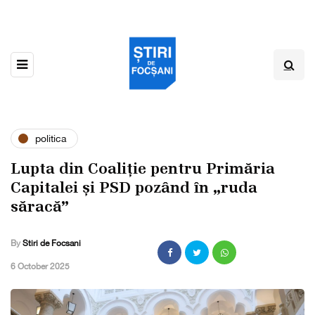
politica
Lupta din Coaliție pentru Primăria
Capitalei și PSD pozând în „ruda
săracă”
By
Stiri de Focsani
,
6 October 2025