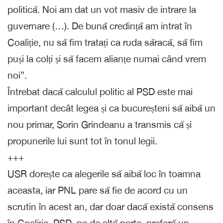
politică. Noi am dat un vot masiv de intrare la
guvernare (…). De bună credință am intrat în
Coaliție, nu să fim tratați ca ruda săracă, să fim
puși la colți și să facem alianțe numai când vrem
noi”.
Întrebat dacă calculul politic al PSD este mai
important decât legea și ca bucureșteni să aibă un
nou primar, Sorin Grindeanu a transmis că și
propunerile lui sunt tot în tonul legii.
+++
USR dorește ca alegerile să aibă loc în toamna
aceasta, iar PNL pare să fie de acord cu un
scrutin în acest an, dar doar dacă există consens
în Coaliție. PSD, pe de altă parte, preferă un