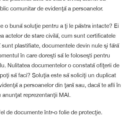
public comunitar de evidenţă a persoanelor.
 o bună soluţie pentru a ţi le păstra intacte? Ei
a actelor de stare civilă, cum sunt certificatele
sunt plastifiate, documentele devin nule şi fără
omentul în care doreşti să le foloseşti pentru
plu. Nulitatea documentelor o constată ofiţerii de
 poţi să faci? Soluţia este să soliciţi un duplicat
videnţă a persoanelor din ţară sau, dacă te afli în
u anunţat reprezentanţii MAI.
el de documente într-o folie de protecţie.