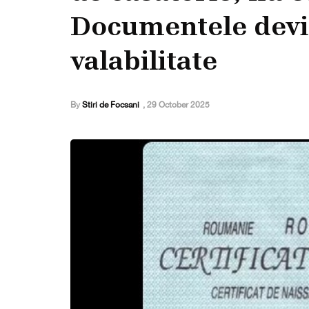
Documentele devin
valabilitate
By
Stiri de Focsani
,
29 October 2025