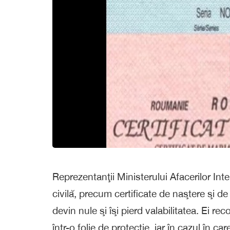
Reprezentanţii Ministerului Afacerilor Int
civilă, precum certificate de naştere şi d
devin nule şi îşi pierd valabilitatea. Ei 
într-o folie de protecţie, iar în cazul în car