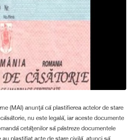
erne (MAI) anunţă că plastifierea actelor de stare
e căsătorie, nu este legală, iar aceste documente
recomandă cetăţenilor să păstreze documentele
e au plastifiat acte de stare civilă, atunci să