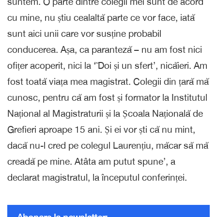
suntem. O parte dintre colegii mei sunt de acord
cu mine, nu știu cealaltă parte ce vor face, iată
sunt aici unii care vor susține probabil
conducerea. Așa, ca paranteză – nu am fost nici
ofițer acoperit, nici la ‘˜Doi și un sfert’, nicăieri. Am
fost toată viața mea magistrat. Colegii din țară mă
cunosc, pentru că am fost și formator la Institutul
Național al Magistraturii și la Școala Națională de
Grefieri aproape 15 ani. Și ei vor ști că nu mint,
dacă nu-l cred pe colegul Laurențiu, măcar să mă
creadă pe mine. Atâta am putut spune’, a
declarat magistratul, la începutul conferinței.