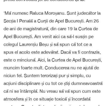
‘Mă numesc Raluca Moroșanu. Sunt judecător la
Secția I Penală a Curții de Apel București. Am 26
de ani de magistratură, din care 19 la Curtea de
Apel București. Am venit aici ca să-l susțin pe
colegul Laurențiu Beșu și să spun că tot ce a
spus el acolo este adevărat. Dacă va fi contrazis,
este o minciună. Aici, la Curtea de Apel București,
muncim foarte mult. Conducerea nu ne ajută de
niciun fel. Suntem terorizați pur și simplu, cu
acțiuni disciplinare și cu tot ce știți dumneavoastră
că ni se întâmplă. Nu vreau să vă spun cum este
atmosfera și în ce situație toxică și încordată