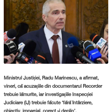
Ministrul Justiției, Radu Marinescu, a afirmat,
vineri, că acuzațiile din documentarul Recorder
trebuie lămurite, iar investigațiile Inspecției
Judiciare (IJ) trebuie făcute ‘fără întârziere,
obiectiv, imparțial, corect și deplin’.