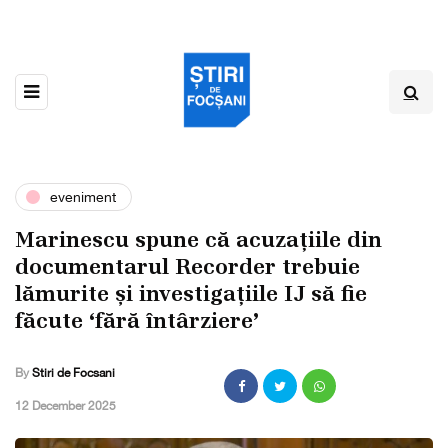
eveniment
Marinescu spune că acuzațiile din
documentarul Recorder trebuie
lămurite și investigațiile IJ să fie
făcute ‘fără întârziere’
By
Stiri de Focsani
,
12 December 2025