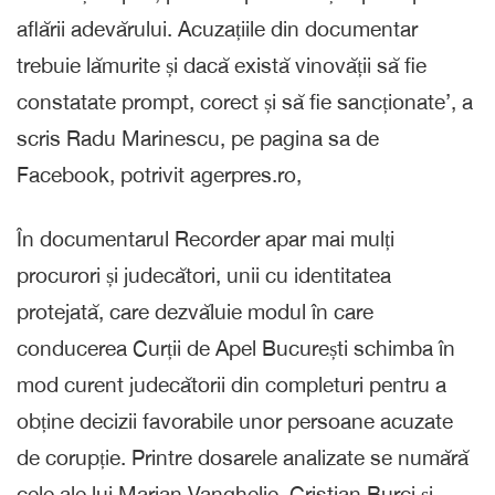
aflării adevărului. Acuzațiile din documentar
trebuie lămurite și dacă există vinovății să fie
constatate prompt, corect și să fie sancționate’, a
scris Radu Marinescu, pe pagina sa de
Facebook, potrivit agerpres.ro,
În documentarul Recorder apar mai mulți
procurori și judecători, unii cu identitatea
protejată, care dezvăluie modul în care
conducerea Curții de Apel București schimba în
mod curent judecătorii din completuri pentru a
obține decizii favorabile unor persoane acuzate
de corupție. Printre dosarele analizate se numără
cele ale lui Marian Vanghelie, Cristian Burci și