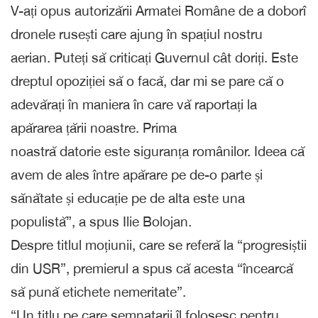
V-ați opus autorizării Armatei Române de a doborî
dronele rusești care ajung în spațiul nostru
aerian. Puteți să criticați Guvernul cât doriți. Este
dreptul opoziției să o facă, dar mi se pare că o
adevărați în maniera în care vă raportați la
apărarea țării noastre. Prima
noastră datorie este siguranța românilor. Ideea că
avem de ales între apărare pe de-o parte și
sănătate și educație pe de alta este una
populistă”, a spus Ilie Bolojan.
Despre titlul moțiunii, care se referă la “progresiștii
din USR”, premierul a spus că acesta “încearcă
să pună etichete nemeritate”.
“Un titlu pe care semnatarii îl folosesc pentru