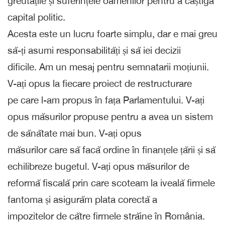
greutățile și suferințele oamenilor pentru a câștiga
capital politic.
Acesta este un lucru foarte simplu, dar e mai greu
să-ți asumi responsabilități și să iei decizii
dificile. Am un mesaj pentru semnatarii moțiunii.
V-ați opus la fiecare proiect de restructurare
pe care l-am propus în fața Parlamentului. V-ați
opus măsurilor propuse pentru a avea un sistem
de sănătate mai bun. V-ați opus
măsurilor care să facă ordine în finanțele țării și să
echilibreze bugetul. V-ați opus măsurilor de
reformă fiscală prin care scoteam la iveală firmele
fantoma și asigurăm plata corectă a
impozitelor de către firmele străine în România.