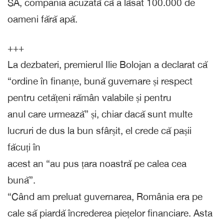
SA, compania acuzată că a lăsat 100.000 de
oameni fără apă.
+++
La dezbateri, premierul Ilie Bolojan a declarat că
“ordine în finanțe, bună guvernare și respect
pentru cetățeni rămân valabile și pentru
anul care urmează” și, chiar dacă sunt multe
lucruri de dus la bun sfârșit, el crede că pașii
făcuți în
acest an “au pus țara noastră pe calea cea
bună”.
“Când am preluat guvernarea, România era pe
cale să piardă încrederea piețelor financiare. Asta