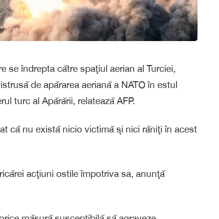
e se îndrepta către spaţiul aerian al Turciei,
t distrusă de apărarea aeriană a NATO în estul
ul turc al Apărării, relatează AFP.
t că nu există nicio victimă şi nici răniţi în acest
icărei acţiuni ostile împotriva sa, anunţă
a orice măsură susceptibilă să agraveze