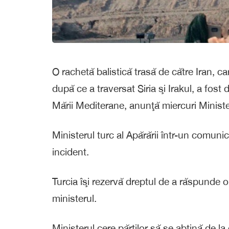
O rachetă balistică trasă de către Iran, car
după ce a traversat Siria şi Irakul, a fos
Mării Mediterane, anunţă miercuri Minister
Ministerul turc al Apărării într-un comunica
incident.
Turcia îşi rezervă dreptul de a răspunde or
ministerul.
Ministerul cere părţilor să se abţină de l