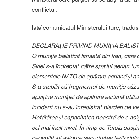
conflictul.
Iată comunicatul Ministerului turc, tradu
DECLARAȚIE PRIVIND MUNIȚIA BALIS
O muniție balistică lansată din Iran, care d
Siriei s-a îndreptat către spațiul aerian tur
elementele NATO de apărare aeriană și ant
S-a stabilit că fragmentul de muniție căzu
aparține muniției de apărare aeriană utiliz
incident nu s-au înregistrat pierderi de vie
Hotărârea și capacitatea noastră de a asigur
cel mai înalt nivel. În timp ce Turcia susți
capabilă să asigure securitatea teritoriului