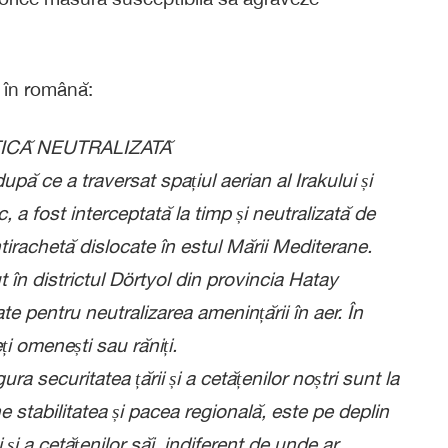
s în română:
TICĂ NEUTRALIZATĂ
upă ce a traversat spațiul aerian al Irakului și
c, a fost interceptată la timp și neutralizată de
irachetă dislocate în estul Mării Mediterane.
t în districtul Dörtyol din provincia Hatay
ate pentru neutralizarea amenințării în aer. În
ți omenești sau răniți.
a securitatea țării și a cetățenilor noștri sunt la
ne stabilitatea și pacea regională, este pe deplin
 și a cetățenilor săi, indiferent de unde ar