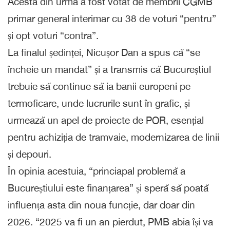
Acesta din urma a fost votat de membrii CGMB
primar general interimar cu 38 de voturi “pentru”
și opt voturi “contra”.
La finalul ședinței, Nicușor Dan a spus că “se
încheie un mandat” și a transmis că Bucureștiul
trebuie să continue să ia banii europeni pe
termoficare, unde lucrurile sunt în grafic, și
urmează un apel de proiecte de POR, esențial
pentru achiziția de tramvaie, modernizarea de linii
și depouri.
În opinia acestuia, “princiapal problemă a
Bucureștiului este finanțarea” și speră să poată
influența asta din noua funcție, dar doar din
2026. “2025 va fi un an pierdut, PMB abia își va